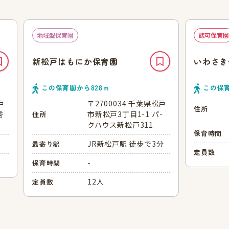
地域型保育園
認可保育園
新松戸はもにか保育園
いわさき
この保育園から
828
ｍ
この保
戸
〒2700034 千葉県松戸
住所
秀
市新松戸3丁目1-1 パ-
住所
クハウス新松戸311
保育時間
JR新松戸駅 徒歩で3分
最寄り駅
定員数
-
保育時間
12人
定員数