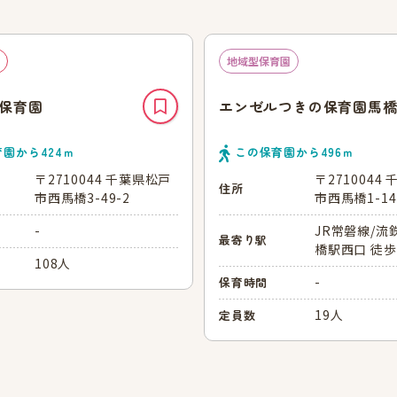
地域型保育園
保育園
エンゼルつきの保育園馬
育園から
424
ｍ
この保育園から
496
ｍ
〒2710044 千葉県松戸
〒2710044
住所
市西馬橋3-49-2
市西馬橋1-14
-
JR常磐線/流
最寄り駅
橋駅西口 徒歩
108人
-
保育時間
19人
定員数