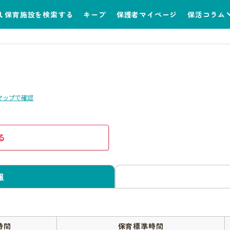
保育施設を検索する
キープ
保護者マイページ
保活コラム
マップで確認
る
報
時間
保育標準時間