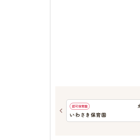
828
ｍ
認可保育園
にか保育園
いわさき保育園