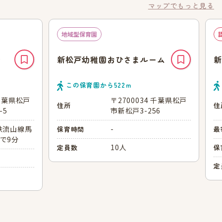
マップでもっと見る
地域型保育園
橋
新松戸幼稚園おひさまルーム
新
この保育園から
522
ｍ
 千葉県松戸
〒2700034 千葉県松戸
住所
住
-5
市新松戸3-256
鉄流山線馬
-
保育時間
最
で9分
10人
定員数
保
定