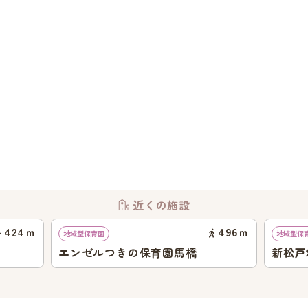
近くの施設
424
ｍ
496
ｍ
地域型保育園
地域型保
エンゼルつきの保育園馬橋
新松戸