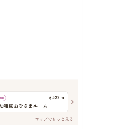
522
ｍ
育園
認可保育園
幼稚園おひさまルーム
新松戸中央保育所
マップでもっと見る