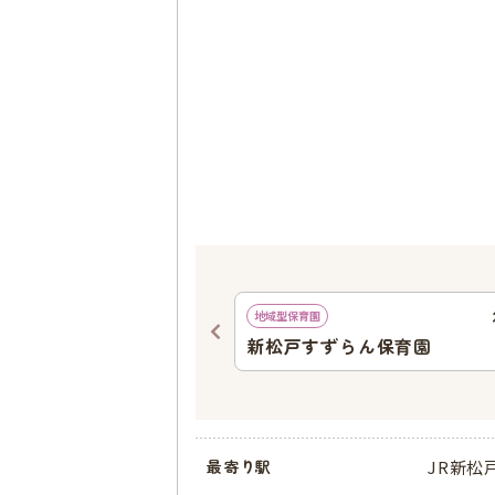
555
ｍ
地域型保育園
くえんHOPPA新松戸駅園
新松戸すずらん保育園
JR新松
最寄り駅