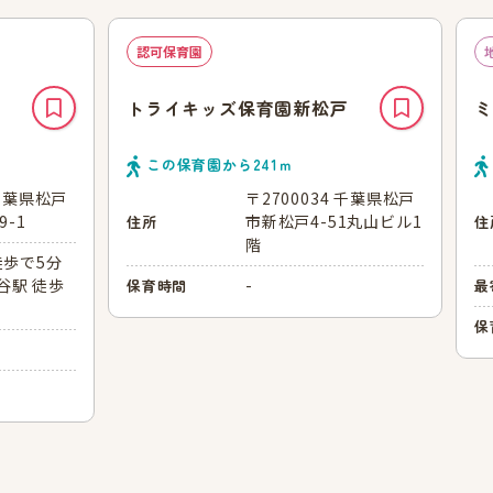
認可保育園
トライキッズ保育園新松戸
ミ
この保育園から
241
ｍ
 千葉県松戸
〒2700034 千葉県松戸
9-1
市新松戸4-51丸山ビル1
住所
住
階
徒歩で5分
谷駅 徒歩
-
保育時間
最
保