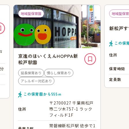
地域型保育園
地域型保育
新松戸す
この保
戸
住所
京進のほいくえんHOPPA新
松戸駅園
0分
保育時間
延長保育あり
慣らし保育あり
定員数
アレルギー対応あり
この保育園から
555
ｍ
〒2700027 千葉県松戸
市二ツ木757-1 ラック
住所
フィ-ルド1F
常磐線新松戸駅 徒歩で1
最寄り駅