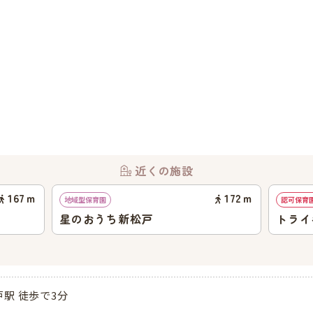
近くの施設
167
ｍ
172
ｍ
地域型保育園
認可保育
星のおうち新松戸
トライ
戸駅 徒歩で3分