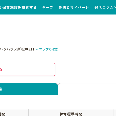
保育施設を検索する
キープ
保護者マイページ
保活コラム
 パ-クハウス新松戸311
マップで確認
る
報
時間
保育標準時間