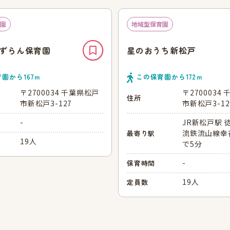
園
地域型保育園
ずらん保育園
星のおうち新松戸
育園から
167
ｍ
この保育園から
172
ｍ
〒2700034 千葉県松戸
〒2700034
住所
市新松戸3-127
市新松戸3-12
-
JR新松戸駅 
流鉄流山線幸
最寄り駅
19人
で5分
-
保育時間
19人
定員数