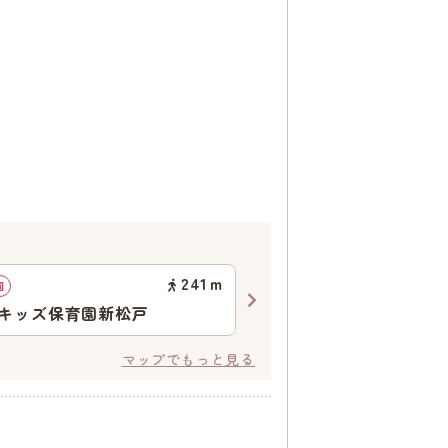
241
ｍ
園
地域型保育園
キッズ保育園新松戸
ミルキーホーム新松戸園
マップでもっと見る