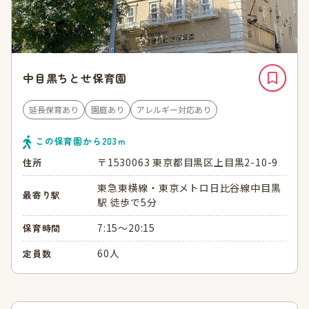
中目黒ちとせ保育園
延長保育あり
園庭あり
アレルギー対応あり
この保育園から
203
ｍ
〒1530063 東京都目黒区上目黒2-10-9
住所
東急東横線・東京メトロ日比谷線中目黒
最寄り駅
駅 徒歩で5分
7:15～20:15
保育時間
60人
定員数