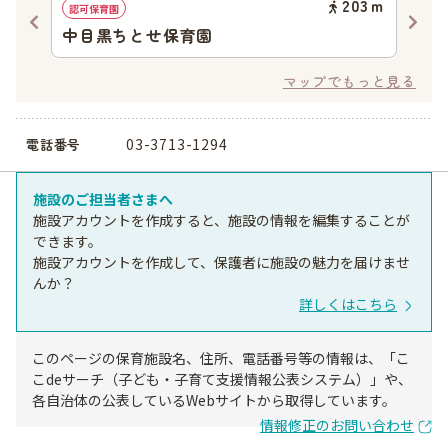
31
ｍ
203
ｍ
認可保育園
認証
中目黒ちとせ保育園
ア
マップでもっと見る
03-3713-1294
電話番号
施設のご担当者さまへ
施設アカウントを作成すると、施設の情報を編集することが
できます。
施設アカウントを作成して、保護者に施設の魅力を届けませ
んか？
詳しくはこちら
このページの保育施設名、住所、電話番号等の情報は、「こ
こdeサーチ（子ども・子育て支援情報公表システム）」や、
各自治体の公表しているWebサイトから取得しています。
情報修正のお問い合わせ