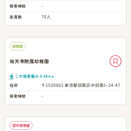
-
保育時間
70人
定員数
幼稚園
祐天寺附属幼稚園
この保育園から
484
ｍ
〒1530061 東京都目黒区中目黒5-24-47
住所
-
保育時間
認可保育園