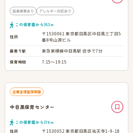
延長保育あり
アレルギー対応あり
この保育園から
353
ｍ
〒1530061 東京都目黒区中目黒三丁目5
住所
番8号山源ビル
東急東横線中目黒駅 徒歩で7分
最寄り駅
7:15～19:15
保育時間
企業主導型保育園
中目黒保育センター
この保育園から
374
ｍ
〒1530052 東京都目黒区祐天寺1-9-18
住所