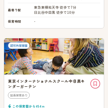
東急東横祐天寺 徒歩で7分
最寄り駅
日比谷中目黒 徒歩で10分
-
保育時間
認可外保育園
東京インターナショナルスクール中目黒キ
ンダーガーテン
延長保育あり
この保育園から
454
ｍ