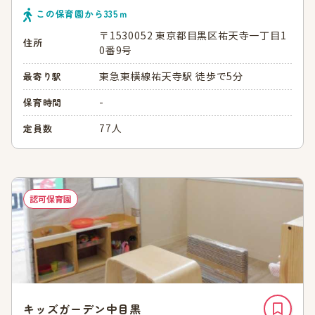
この保育園から
335
ｍ
〒1530052 東京都目黒区祐天寺一丁目1
住所
0番9号
東急東横線祐天寺駅 徒歩で5分
最寄り駅
-
保育時間
77人
定員数
認可保育園
キッズガーデン中目黒