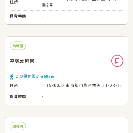
住所
番2号
-
保育時間
幼稚園
平塚幼稚園
この保育園から
506
ｍ
〒1530052 東京都目黒区祐天寺1-23-11
住所
-
保育時間
幼稚園