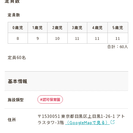
定員数
定員数
0歳児
1歳児
2歳児
3歳児
4歳児
5歳児
8
9
10
11
11
11
合計：60人
定員60名
基本情報
施設類型
認可保育園
〒1530051 東京都目黒区上目黒1-26-1 アト
住所
ラスタワ-3階
（GoogleMapで見る）