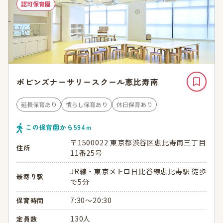
認可保育園
ポピンズナーサリースクール恵比寿南
延長保育あり
慣らし保育あり
休日保育あり
この保育園から
594
ｍ
〒1500022 東京都渋谷区恵比寿南三丁目
住所
11番25号
JR線・東京メトロ日比谷線恵比寿駅 徒歩
最寄り駅
で5分
7:30～20:30
保育時間
130人
定員数