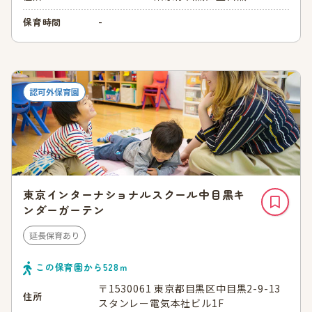
-
保育時間
認可外保育園
東京インターナショナルスクール中目黒キ
ンダーガーテン
延長保育あり
この保育園から
528
ｍ
〒1530061 東京都目黒区中目黒2-9-13
住所
スタンレー電気本社ビル1F