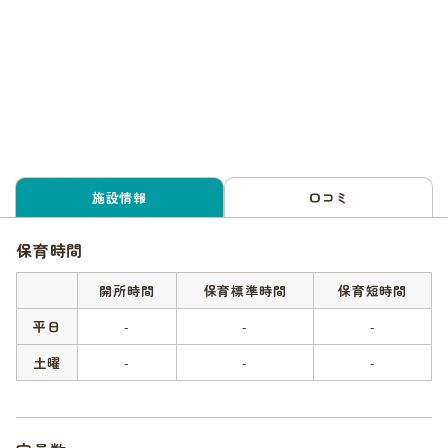
施設情報
口コミ
保育時間
開所時間
保育標準時間
保育短時間
平日
-
-
-
土曜
-
-
-