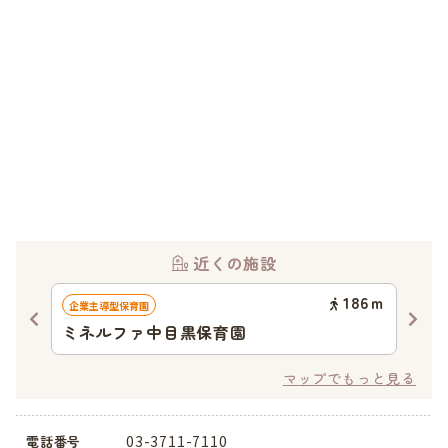
近くの施設
89
ｍ
186
ｍ
企業主導型保育園
認可
ミネルファ中目黒保育園
Wag
マップでもっと見る
03-3711-7110
電話番号