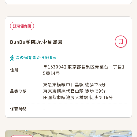
認可保育園
BunBu学院Jr.中目黒園
この保育園から
566
ｍ
〒1530042 東京都目黒区青葉台一丁目1
住所
5番14号
東急東横線中目黒駅 徒歩で5分
東京東横線代官山駅 徒歩で9分
最寄り駅
田園都市線池尻大橋駅 徒歩で16分
-
保育時間