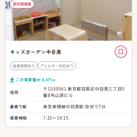
認可保育園
キッズガーデン中目黒
延長保育あり
アレルギー対応あり
この保育園から
471
ｍ
〒1530061 東京都目黒区中目黒三丁目5
住所
番8号山源ビル
東急東横線中目黒駅 徒歩で7分
最寄り駅
7:15～19:15
保育時間