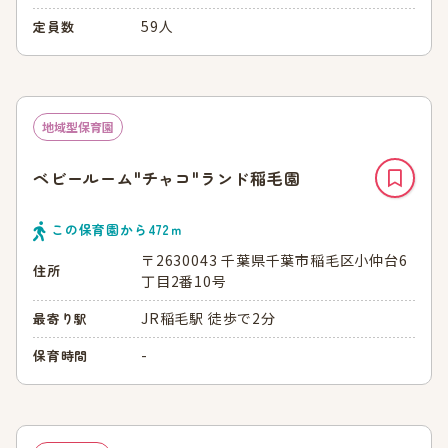
59人
定員数
地域型保育園
ベビールーム"チャコ"ランド稲毛園
この保育園から
472
ｍ
〒2630043 千葉県千葉市稲毛区小仲台6
住所
丁目2番10号
JR稲毛駅 徒歩で2分
最寄り駅
-
保育時間