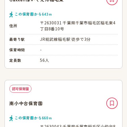
この保育園から
643
ｍ
〒2630031 千葉県千葉市稲毛区稲毛東4
住所
丁目8番10号
JR総武線稲毛駅 徒歩で3分
最寄り駅
-
保育時間
56人
定員数
認可保育園
南小中台保育園
この保育園から
660
ｍ
〒2630043 千葉県千葉市稲毛区小仲台8