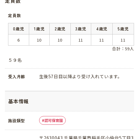
定員数
定員数
0歳児
1歳児
2歳児
3歳児
4歳児
5歳児
6
10
10
11
11
11
合計：59人
５９名
生後57日目以降より受け入れています。
受入月齢
基本情報
施設類型
認可保育園
〒2630043 千葉県千葉市稲毛区小仲台5丁目3