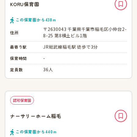
KORU保育園
この保育園から
438
ｍ
〒2630043 千葉県千葉市稲毛区小仲台2-
住所
8-25 第8横土ビル1階
JR総武線稲毛駅 徒歩で3分
最寄り駅
-
保育時間
36人
定員数
認可保育園
ナーサリーホーム稲毛
この保育園から
440
ｍ