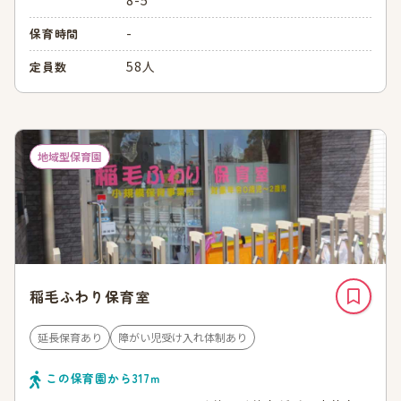
-
保育時間
58人
定員数
地域型保育園
稲毛ふわり保育室
延長保育あり
障がい児受け入れ体制あり
この保育園から
317
ｍ