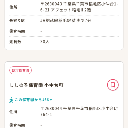
〒2630043 千葉県千葉市稲毛区小仲台1-
住所
6-21 アフェット稲毛II 2階
JR総武線稲毛駅 徒歩で7分
最寄り駅
-
保育時間
30人
定員数
認可保育園
ししの子保育園 小中台町
この保育園から
466
ｍ
〒2630044 千葉県千葉市稲毛区小中台町
住所
764-1
-
保育時間