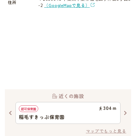
住所
-2
（GoogleMapで見る）
近くの施設
98
ｍ
304
ｍ
認可保育園
認可
稲毛すきっぷ保育園
し
マップでもっと見る