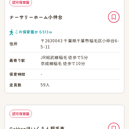
認可保育園
ナーサリーホーム小仲台
この保育園から
513
ｍ
〒2630043 千葉県千葉市稲毛区小仲台6-
住所
5-11
JR総武線稲毛 徒歩で5分
最寄り駅
京成線稲毛 徒歩で10分
-
保育時間
59人
定員数
認可保育園
Gakkenほいくえん稲毛東