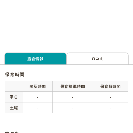
施設情報
口コミ
保育時間
開所時間
保育標準時間
保育短時間
平日
-
-
-
土曜
-
-
-