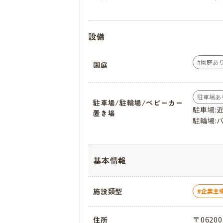
設備
園庭あ
園庭
駐車場あ
駐車場/駐輪場/ベビーカー
駐車場:
置き場
駐輪場:
基本情報
施設類型
企業主
〒0620
住所