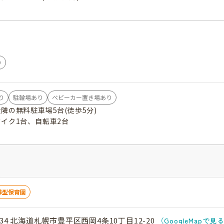
り
り
駐輪場あり
ベビーカー置き場あり
近隣の無料駐車場5台(徒歩5分)
バイク1台、自転車2台
導型保育園
034 北海道札幌市豊平区西岡4条10丁目12-20
（GoogleMapで見