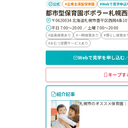
公式
企業主導型保育園
Webで見学申込
都市型保育園ポポラー札幌西
〒0620034 北海道札幌市豊平区西岡4条10丁
平日 7:00～20:00 ／ 土曜 7:00～20:00
延長保育あり
一時保育あり
慣らし保育あ
おむつ定額サービスあり
Webで見学を申し込む
キープす
紹介記事
札幌市のオススメ保育園｜