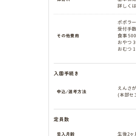
詳しく
ポポラー
受付手数
食事 5
その他費用
おやつ 
おむつ 
入園手続き
えんさ
申込/選考方法
(本部セ
定員数
生後2ヶ
受入月齢