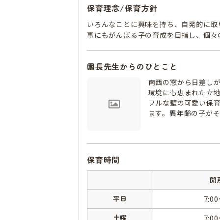
保育理念/保育方針
いろんなことに興味を持ち、自発的に取
事にもがんばる子の育成を目指し、個々
園長先生からのひとこと
南西の窓から日差し
環境にも恵まれた立
フルな壁の可愛い保
ます。異年齢の子が
保育時間
開
平日
7:0
土曜
7:0