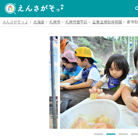
えんさがそっ♪
北海道
札幌市
札幌市豊平区
企業主導型保育園
都市型