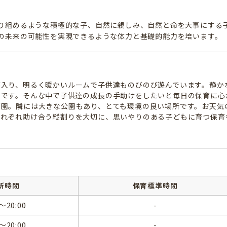
り組めるような積極的な子、自然に親しみ、自然と命を大事にする
の未来の可能性を実現できるような体力と基礎的能力を培います。
が入り、明るく暖かいルームで子供達ものびのび遊んでいます。静か
地です。そんな中で子供達の成長の手助けをしたいと毎日の保育に心
育園。隣には大きな公園もあり、とても環境の良い場所です。お天気
それぞれ助け合う縦割りを大切に、思いやりのある子どもに育つ保育
所時間
保育標準時間
0～20:00
-
0～20:00
-