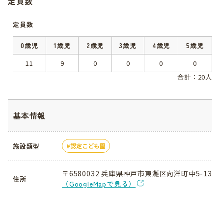
定員数
定員数
0歳児
1歳児
2歳児
3歳児
4歳児
5歳児
11
9
0
0
0
0
合計：20人
基本情報
施設類型
認定こども園
〒6580032 兵庫県神戸市東灘区向洋町中5-13
住所
（GoogleMapで見る）