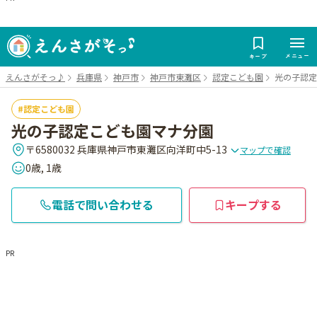
メニュー
キープ
えんさがそっ♪
兵庫県
神戸市
神戸市東灘区
認定こども園
光の子認定
認定こども園
光の子認定こども園マナ分園
〒6580032 兵庫県神戸市東灘区向洋町中5-13
マップで確認
0歳, 1歳
電話で問い合わせる
キープする
PR