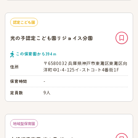
認定こども園
光の子認定こども園リジョイス分園
この保育園から
394
ｍ
〒6580032 兵庫県神戸市東灘区東灘区向
住所
洋町中1-4-125イ-ストコ-ト4番街1F
-
保育時間
9人
定員数
地域型保育園