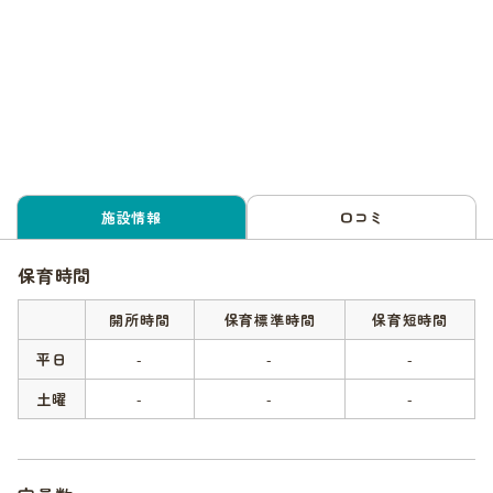
施設情報
口コミ
保育時間
開所時間
保育標準時間
保育短時間
平日
-
-
-
土曜
-
-
-