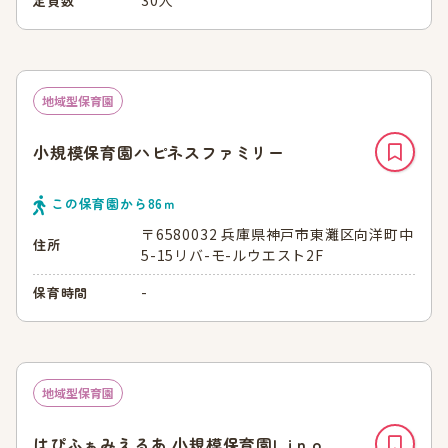
定員数
地域型保育園
小規模保育園ハピネスファミリー
この保育園から
86
ｍ
〒6580032 兵庫県神戸市東灘区向洋町中
住所
5-15リバ-モ-ルウエスト2F
-
保育時間
地域型保育園
はぴふぁみえるあ 小規模保育園L i n o