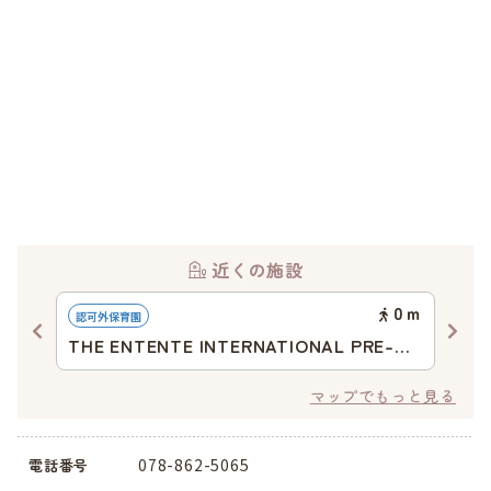
近くの施設
36
ｍ
0
ｍ
認可外保育園
地域
THE ENTENTE INTERNATIONAL PRE-
小
SCHOOL
マップでもっと見る
078-862-5065
電話番号