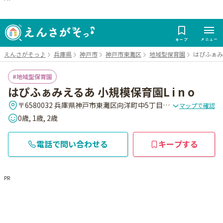
メニュー
キープ
えんさがそっ♪
兵庫県
神戸市
神戸市東灘区
地域型保育園
はぴふぁみえ
地域型保育園
はぴふぁみえるあ 小規模保育園L i n o
〒6580032 兵庫県神戸市東灘区向洋町中5丁目15番地 リバ-モ-ルウエスト2F
マップで確認
0歳, 1歳, 2歳
電話で問い合わせる
キープする
PR