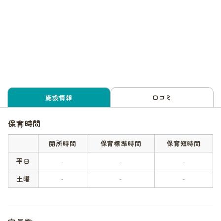
施設情報
口コミ
保育時間
開所時間
保育標準時間
保育短時間
平日
-
-
-
土曜
-
-
-