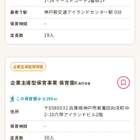
1-14 イーストコート2番街1F
神戸新交通アイランドセンター駅 0分
最寄り駅
-
保育時間
19人
定員数
企業主導型保育園
企業主導型保育事業 保育園Kanoa
この保育園から
286
ｍ
〒6580032 兵庫県神戸市東灘区向洋町中
住所
2-10六甲アイランドビル2階
-
保育時間
30人
定員数