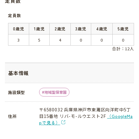
定員数
定員数
0歳児
1歳児
2歳児
3歳児
4歳児
5歳児
3
5
4
0
0
0
合計：12人
基本情報
施設類型
地域型保育園
〒6580032 兵庫県神戸市東灘区向洋町中5丁
目15番地 リバ-モ-ルウエスト2F
（GoogleMa
住所
pで見る）