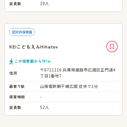
19人
定員数
認可外保育園
KEIこどもえんHihatov
この保育園から
797
ｍ
〒6711116 兵庫県姫路市広畑区正門通4
住所
丁目1番地7
山陽電鉄網干線広畑 徒歩で1分
最寄り駅
-
保育時間
52人
定員数