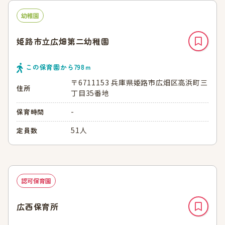
幼稚園
姫路市立広畑第二幼稚園
この保育園から
798
ｍ
〒6711153 兵庫県姫路市広畑区高浜町三
住所
丁目35番地
-
保育時間
51人
定員数
認可保育園
広西保育所