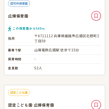
認可外保育園
広畑保育園
この保育園から
549
ｍ
〒6711112 兵庫県姫路市広畑区北野町2
住所
丁目59
山陽電鉄広畑駅 徒歩で15分
最寄り駅
-
保育時間
52人
定員数
認定こども園
認定こども園 広畑保育園