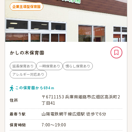
企業主導型保育園
かしの木保育園
延長保育あり
一時保育あり
慣らし保育あり
アレルギー対応あり
この保育園から
694
ｍ
〒6711153 兵庫県姫路市広畑区高浜町2
住所
丁目41
山陽電鉄網干線広畑駅 徒歩で6分
最寄り駅
7:00～19:00
保育時間