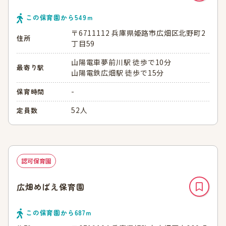
この保育園から
549
ｍ
〒6711112 兵庫県姫路市広畑区北野町2
住所
丁目59
山陽電車夢前川駅 徒歩で10分
最寄り駅
山陽電鉄広畑駅 徒歩で15分
-
保育時間
52人
定員数
認可保育園
広畑めばえ保育園
この保育園から
687
ｍ