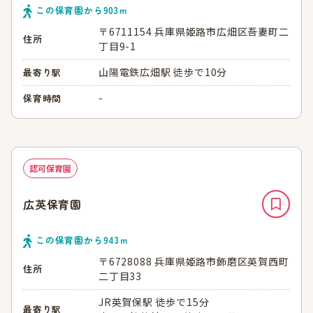
この保育園から
903
ｍ
〒6711154 兵庫県姫路市広畑区吾妻町二
住所
丁目9-1
山陽電鉄広畑駅 徒歩で10分
最寄り駅
-
保育時間
認可保育園
広英保育園
この保育園から
943
ｍ
〒6728088 兵庫県姫路市飾磨区英賀西町
住所
二丁目33
JR英賀保駅 徒歩で15分
最寄り駅