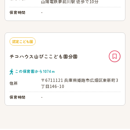
山陽電鉄夢前川駅 徒歩で10分
-
保育時間
認定こども園
チコハウス山びここども園分園
この保育園から
1074
ｍ
〒6711121 兵庫県姫路市広畑区東新町3
住所
丁目146-10
-
保育時間