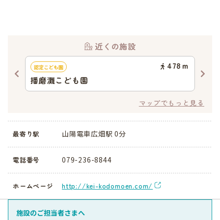
近くの施設
74
ｍ
478
ｍ
認定こども園
認可
播磨灘こども園
広
マップでもっと見る
山陽電車広畑駅 0分
最寄り駅
079-236-8844
電話番号
http://kei-kodomoen.com/
ホームページ
施設のご担当者さまへ