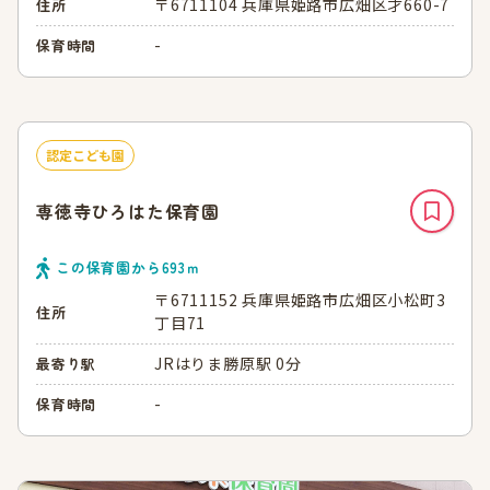
〒6711104 兵庫県姫路市広畑区才660-7
住所
-
保育時間
認定こども園
専徳寺ひろはた保育園
この保育園から
693
ｍ
〒6711152 兵庫県姫路市広畑区小松町3
住所
丁目71
JRはりま勝原駅 0分
最寄り駅
-
保育時間