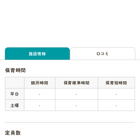
施設情報
口コミ
保育時間
開所時間
保育標準時間
保育短時間
平日
-
-
-
土曜
-
-
-
定員数