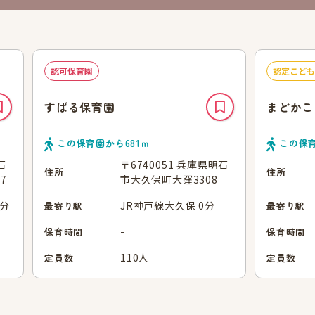
認可保育園
認定こども
すばる保育園
まどかこ
この保育園から
681
ｍ
この保
石
〒6740051 兵庫県明石
住所
住所
7
市大久保町大窪3308
5分
JR神戸線大久保 0分
最寄り駅
最寄り駅
-
保育時間
保育時間
110人
定員数
定員数