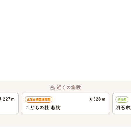
近くの施設
227
ｍ
328
ｍ
企業主導型保育園
幼稚園
こどもの杜 若樹
明石市