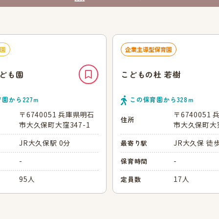
園
企業主導型保育園
ども園
こどもの杜 若樹
育園から
227
ｍ
この保育園から
328
ｍ
〒6740051 兵庫県明石
〒6740051
住所
市大久保町大窪347-1
市大久保町大窪
JR大久保駅 0分
JR大久保 徒
最寄り駅
-
-
保育時間
95人
17人
定員数