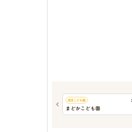
681
ｍ
認定こども園
園
まどかこども園