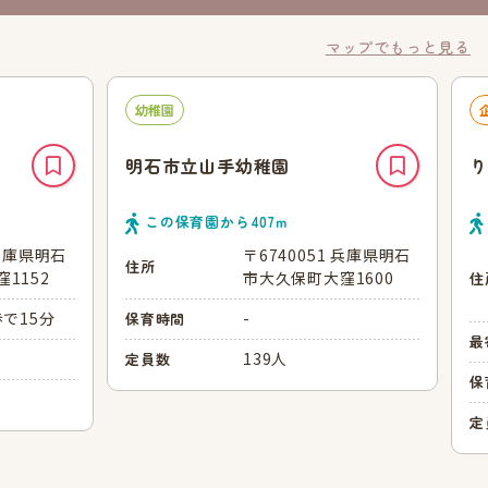
マップでもっと見る
幼稚園
明石市立山手幼稚園
り
この保育園から
407
ｍ
 兵庫県明石
〒6740051 兵庫県明石
住所
1152
市大久保町大窪1600
住
歩で15分
-
保育時間
最
139人
定員数
保
定