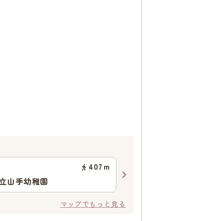
407
ｍ
企業主導型保育園
立山手幼稚園
りぼんi保育園
マップでもっと見る