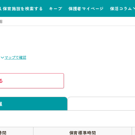
保育施設を検索する
キープ
保護者マイページ
保活コラム
園
マップで確認
る
報
時間
保育標準時間