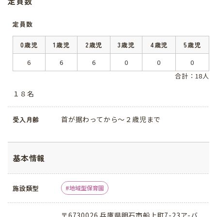
定員数
定員数
0歳児
1歳児
2歳児
3歳児
4歳児
5歳児
6
6
6
0
0
0
合計：18人
１８名
首が据わってから～２歳児まで
受入月齢
基本情報
施設類型
地域型保育園
〒6730026 兵庫県明石市船上町7-23ア-バ