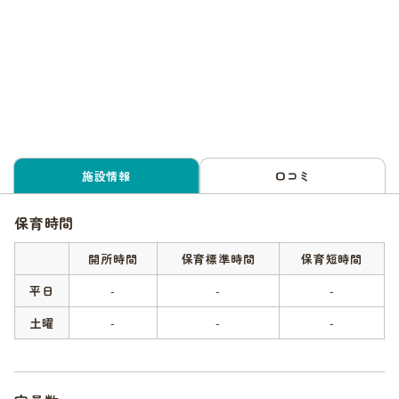
施設情報
口コミ
保育時間
開所時間
保育標準時間
保育短時間
平日
-
-
-
土曜
-
-
-