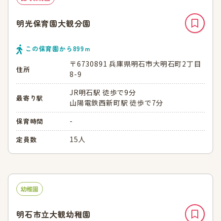
明光保育園大観分園
この保育園から
899
ｍ
〒6730891 兵庫県明石市大明石町2丁目
住所
8-9
JR明石駅 徒歩で9分
最寄り駅
山陽電鉄西新町駅 徒歩で7分
-
保育時間
15人
定員数
幼稚園
明石市立大観幼稚園