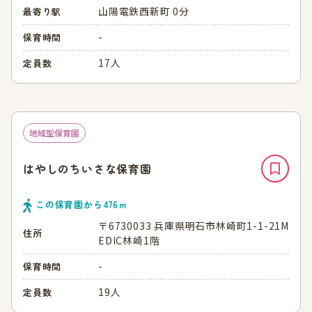
山陽電鉄西新町 0分
最寄り駅
-
保育時間
17人
定員数
地域型保育園
はやしのちいさな保育園
この保育園から
476
ｍ
〒6730033 兵庫県明石市林崎町1-1-21M
住所
EDIC林崎1階
-
保育時間
19人
定員数