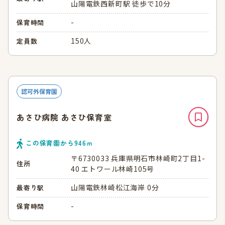
山陽電鉄西新町駅 徒歩で10分
-
保育時間
150人
定員数
認可外保育園
あさひ病院 あさひ保育室
この保育園から
946
ｍ
〒6730033 兵庫県明石市林崎町2丁目1-
住所
40 エトワール林崎105号
山陽電鉄林崎松江海岸 0分
最寄り駅
-
保育時間