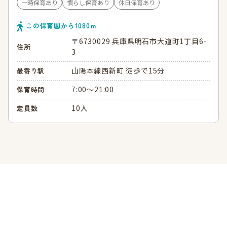
一時保育あり
慣らし保育あり
休日保育あり
この保育園から
1080
ｍ
〒6730029 兵庫県明石市大道町1丁目6-
住所
3
山陽本線西新町 徒歩で15分
最寄り駅
7:00～21:00
保育時間
10人
定員数