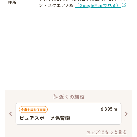
住所
ン・スクエア205
（GoogleMapで見る）
近くの施設
80
ｍ
395
ｍ
企業主導型保育園
認可
ピュアスポーツ保育園
ふ
マップでもっと見る