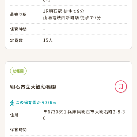
JR明石駅 徒歩で9分
最寄り駅
山陽電鉄西新町駅 徒歩で7分
-
保育時間
15人
定員数
幼稚園
明石市立大観幼稚園
この保育園から
226
ｍ
〒6730891 兵庫県明石市大明石町2-8-3
住所
0
-
保育時間