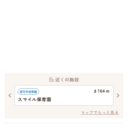
近くの施設
91
ｍ
164
ｍ
認可外保育園
認可
スマイル保育園
明
マップでもっと見る