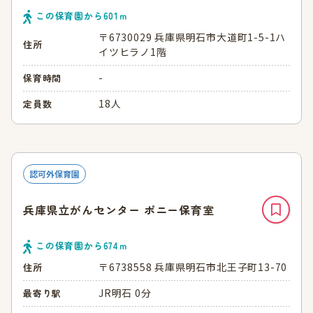
この保育園から
601
ｍ
〒6730029 兵庫県明石市大道町1-5-1ハ
住所
イツヒラノ1階
-
保育時間
18人
定員数
認可外保育園
兵庫県立がんセンター ポニー保育室
この保育園から
674
ｍ
〒6738558 兵庫県明石市北王子町13-70
住所
JR明石 0分
最寄り駅