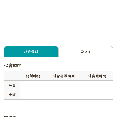
施設情報
口コミ
保育時間
開所時間
保育標準時間
保育短時間
平日
-
-
-
土曜
-
-
-