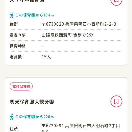
この保育園から
164
ｍ
〒6730023 兵庫県明石市西新町2-2-3
住所
山陽電鉄西新町 徒歩で3分
最寄り駅
-
保育時間
15人
定員数
認可保育園
明光保育園大観分園
この保育園から
226
ｍ
〒6730891 兵庫県明石市大明石町2丁目
住所
8-9