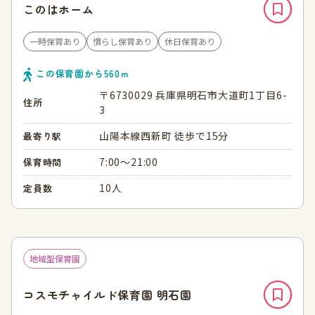
このはホーム
一時保育あり
慣らし保育あり
休日保育あり
この保育園から
560
ｍ
〒6730029 兵庫県明石市大道町1丁目6-
住所
3
山陽本線西新町 徒歩で15分
最寄り駅
7:00～21:00
保育時間
10人
定員数
地域型保育園
コスモチャイルド保育園 明石園