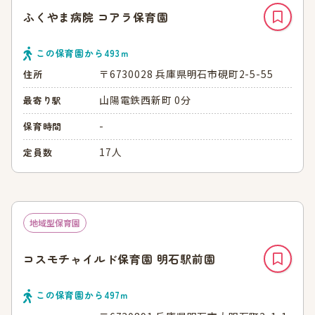
ふくやま病院 コアラ保育園
この保育園から
493
ｍ
〒6730028 兵庫県明石市硯町2-5-55
住所
山陽電鉄西新町 0分
最寄り駅
-
保育時間
17人
定員数
地域型保育園
コスモチャイルド保育園 明石駅前園
この保育園から
497
ｍ