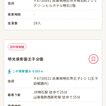
〒6730891 兵庫県明石市大明石町2-1-1
住所
グリ-ンヒルホテル明石1階
-
保育時間
18人
定員数
認可保育園
明光保育園王子分園
この保育園から
505
ｍ
〒6730022 兵庫県明石市王子1-1-1(王子
住所
幼稚園内)
JR明石駅 徒歩で25分
最寄り駅
山陽電鉄西新町駅 徒歩で15分
-
保育時間