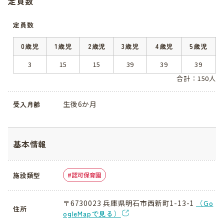
定員数
定員数
0歳児
1歳児
2歳児
3歳児
4歳児
5歳児
3
15
15
39
39
39
合計：150人
生後6か月
受入月齢
基本情報
施設類型
認可保育園
〒6730023 兵庫県明石市西新町1-13-1
（Go
住所
ogleMapで見る）