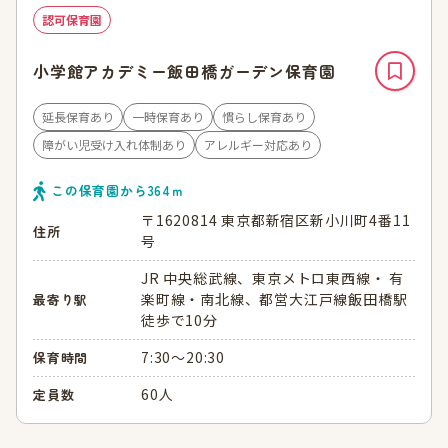
認可保育園
小学館アカデミー飯田橋ガーデン保育園
延長保育あり
一時保育あり
慣らし保育あり
障がい児受け入れ体制あり
アレルギー対応あり
この保育園から
364
ｍ
〒1620814 東京都新宿区新小川町4番11
住所
号
JR 中央総武線、東京メトロ東西線・ 有
楽町線・南北線、都営大江戸線飯田橋駅
最寄り駅
徒歩で10分
7:30～20:30
保育時間
60人
定員数