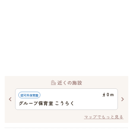
近くの施設
41
ｍ
0
ｍ
認可外保育園
認可
グループ保育室 こうらく
グ
マップでもっと見る