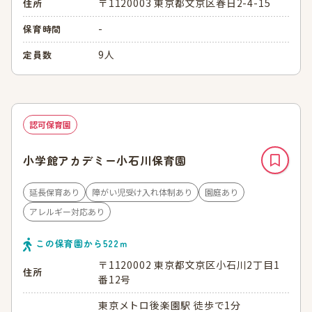
〒1120003 東京都文京区春日2-4-15
住所
-
保育時間
9人
定員数
認可保育園
小学館アカデミー小石川保育園
延長保育あり
障がい児受け入れ体制あり
園庭あり
アレルギー対応あり
この保育園から
522
ｍ
〒1120002 東京都文京区小石川2丁目1
住所
番12号
東京メトロ後楽園駅 徒歩で1分