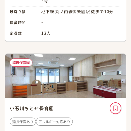
3号
地下鉄 丸ノ内線後楽園駅 徒歩で10分
最寄り駅
-
保育時間
13人
定員数
認可保育園
小石川ちとせ保育園
延長保育あり
アレルギー対応あり