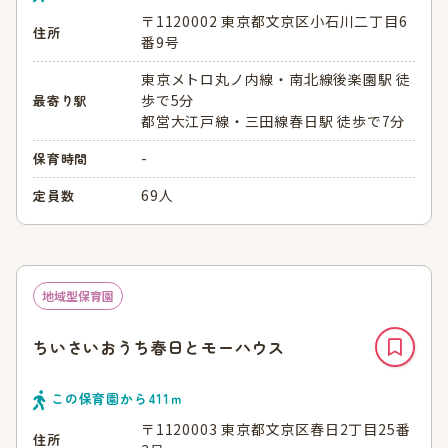
〒1120002 東京都文京区小石川二丁目6
住所
番9号
東京メトロ丸ノ内線・南北線後楽園駅 徒
歩で5分
最寄り駅
都営大江戸線・三田線春日駅 徒歩で7分
-
保育時間
69人
定員数
地域型保育園
ちいさいおうち春日とモーハウス
この保育園から
411
ｍ
〒1120003 東京都文京区春日2丁目25番
住所