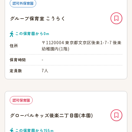
認可外保育園
グループ保育室 こうらく
この保育園から
0
ｍ
〒1120004 東京都文京区後楽1-7-7 後楽
住所
幼稚園内(1階)
-
保育時間
7人
定員数
認可保育園
グローバルキッズ後楽二丁目園(本園)
この保育園から
155
ｍ