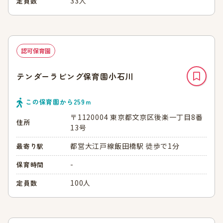
33人
定員数
認可保育園
テンダーラビング保育園小石川
この保育園から
259
ｍ
〒1120004 東京都文京区後楽一丁目8番
住所
13号
都営大江戸線飯田橋駅 徒歩で1分
最寄り駅
-
保育時間
100人
定員数