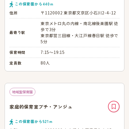
この保育園から
440
ｍ
〒1120002 東京都文京区小石川2-4-12
住所
東京メトロ丸の内線・南北線後楽園駅 徒
歩で3分
最寄り駅
東京都営三田線・大江戸線春日駅 徒歩で
5分
7:15～19:15
保育時間
80人
定員数
地域型保育園
家庭的保育室プチ・アンジュ
この保育園から
521
ｍ