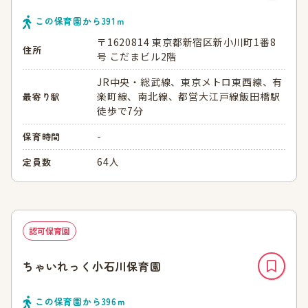
この保育園から
391
ｍ
〒1620814 東京都新宿区新小川町1番8
住所
号 こだまビル2階
JR中央・総武線、東京メトロ東西線、有
楽町線、南北線、都営大江戸線飯田橋駅
最寄り駅
徒歩で7分
-
保育時間
64人
定員数
認可保育園
ちゃいれっく小石川保育園
この保育園から
396
ｍ