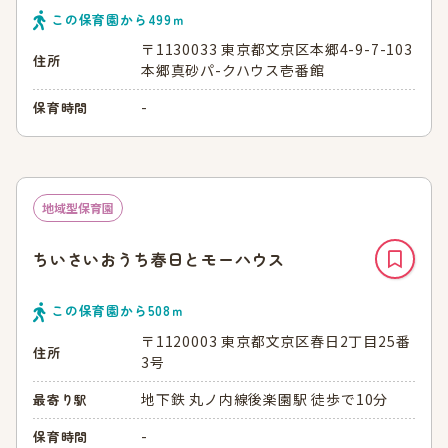
この保育園から
499
ｍ
〒1130033 東京都文京区本郷4-9-7-103
住所
本郷真砂パ-クハウス壱番館
-
保育時間
地域型保育園
ちいさいおうち春日とモーハウス
この保育園から
508
ｍ
〒1120003 東京都文京区春日2丁目25番
住所
3号
地下鉄 丸ノ内線後楽園駅 徒歩で10分
最寄り駅
-
保育時間