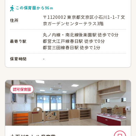
この保育園から
96
ｍ
〒1120002 東京都文京区小石川1-1-7 文
住所
京ガーデンセンターテラス3階
丸ノ内線・南北線後楽園駅 徒歩で0分
都営大江戸線春日駅 徒歩で0分
最寄り駅
都営三田線春日駅 徒歩で1分
-
保育時間
認可保育園