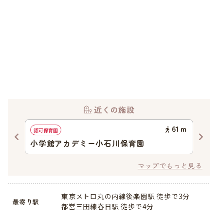
近くの施設
08
ｍ
61
ｍ
認可保育園
認可
小学館アカデミー小石川保育園
文
マップでもっと見る
東京メトロ丸の内線後楽園駅 徒歩で3分
最寄り駅
都営三田線春日駅 徒歩で4分