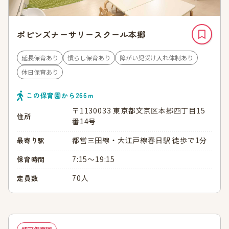
ポピンズナーサリースクール本郷
延長保育あり
慣らし保育あり
障がい児受け入れ体制あり
休日保育あり
この保育園から
266
ｍ
〒1130033 東京都文京区本郷四丁目15
住所
番14号
都営三田線・大江戸線春日駅 徒歩で1分
最寄り駅
7:15～19:15
保育時間
70人
定員数