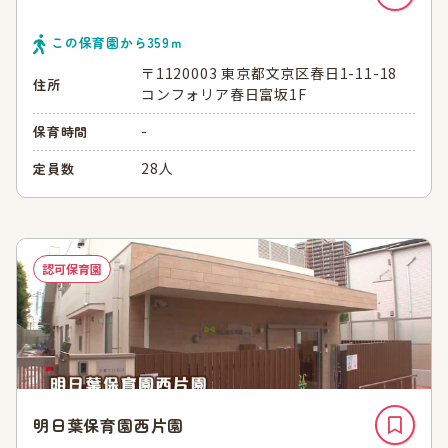
この保育園から
359
ｍ
〒1120003 東京都文京区春日1-11-18
住所
コンフォリア春日富坂1F
-
保育時間
28人
定員数
認可保育園
明日葉保育園西片園