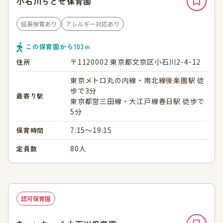
小石川ちとせ保育園
延長保育あり
アレルギー対応あり
この保育園から
103
ｍ
〒1120002 東京都文京区小石川2-4-12
住所
東京メトロ丸の内線・南北線後楽園駅 徒
歩で3分
最寄り駅
東京都営三田線・大江戸線春日駅 徒歩で
5分
7:15～19:15
保育時間
80人
定員数
認可保育園