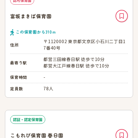
認可保育園
富坂まきば保育園
この保育園から
310
ｍ
〒1120002 東京都文京区小石川二丁目1
住所
7番40号
都営三田線春日駅 徒歩で10分
最寄り駅
都営大江戸線春日駅 徒歩で10分
-
保育時間
78人
定員数
認証・認定保育園
こもれび保育園 春日園