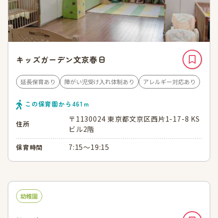
キッズガーデン文京春日
延長保育あり
障がい児受け入れ体制あり
アレルギー対応あり
この保育園から
461
ｍ
〒1130024 東京都文京区西片1-17-8 KS
住所
ビル2階
7:15～19:15
保育時間
幼稚園