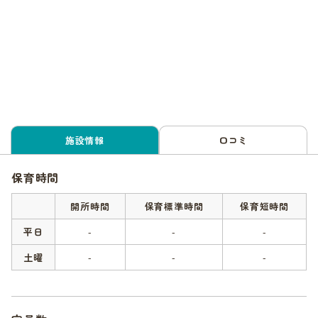
施設情報
口コミ
保育時間
開所時間
保育標準時間
保育短時間
平日
-
-
-
土曜
-
-
-