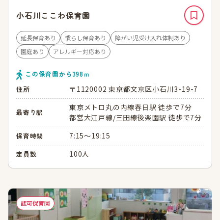
小石川ここわ保育園
延長保育あり
慣らし保育あり
障がい児受け入れ体制あり
園庭あり
アレルギー対応あり
この保育園から
398
ｍ
〒1120002 東京都文京区小石川3-19-7
住所
東京メトロ丸の内線春日駅 徒歩で7分
最寄り駅
都営大江戸線/三田線後楽園駅 徒歩で7分
7:15～19:15
保育時間
100人
定員数
認可保育園