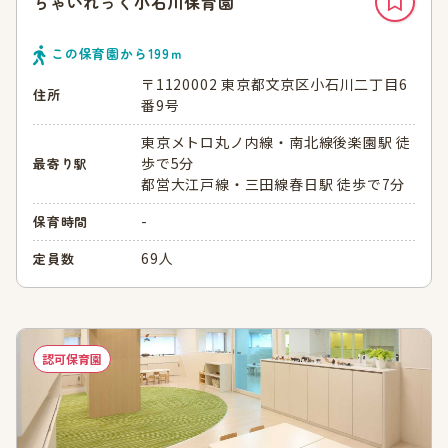
ちゃいれっく小石川保育園
この保育園から
199
ｍ
〒1120002 東京都文京区小石川二丁目6
住所
番9号
東京メトロ丸ノ内線・南北線後楽園駅 徒
歩で5分
最寄り駅
都営大江戸線・三田線春日駅 徒歩で7分
-
保育時間
69人
定員数
認可保育園