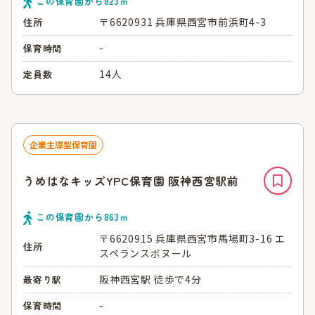
この保育園から
823
ｍ
〒6620931 兵庫県西宮市前浜町4-3
住所
-
保育時間
14人
定員数
企業主導型保育園
うめはなキッズYPC保育園 阪神西宮駅前
この保育園から
863
ｍ
〒6620915 兵庫県西宮市馬場町3-16 エ
住所
スペランスボヌール
阪神西宮駅 徒歩で4分
最寄り駅
-
保育時間