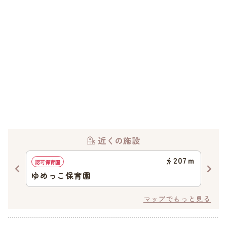
近くの施設
63
ｍ
207
ｍ
認可保育園
認可
前
ゆめっこ保育園
ゆ
マップでもっと見る