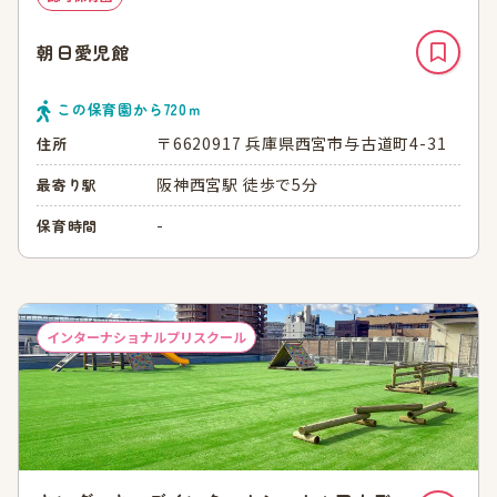
朝日愛児館
この保育園から
720
ｍ
〒6620917 兵庫県西宮市与古道町4-31
住所
阪神西宮駅 徒歩で5分
最寄り駅
-
保育時間
インターナショナルプリスクール