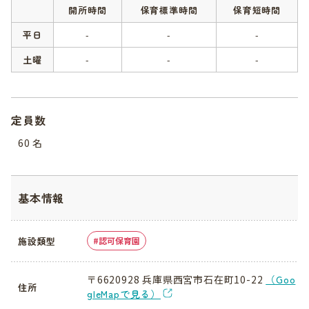
開所時間
保育標準時間
保育短時間
平日
-
-
-
土曜
-
-
-
定員数
60 名
基本情報
施設類型
認可保育園
〒6620928 兵庫県西宮市石在町10-22
（Goo
住所
gleMapで見る）