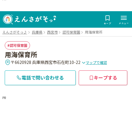
メニュー
キープ
えんさがそっ♪
兵庫県
西宮市
認可保育園
用海保育所
認可保育園
用海保育所
〒6620928 兵庫県西宮市石在町10-22
マップで確認
電話で問い合わせる
キープする
PR