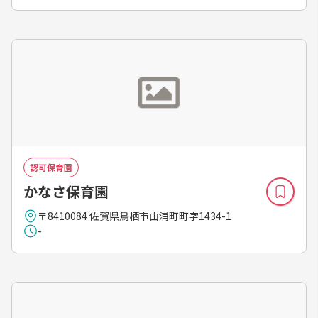
認可保育園
かなさ保育園
〒8410084 佐賀県鳥栖市山浦町町字1434-1
-