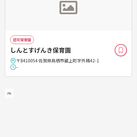
認可保育園
しんとすげんき保育園
〒8410054 佐賀県鳥栖市蔵上町字外精42-1
-
PR