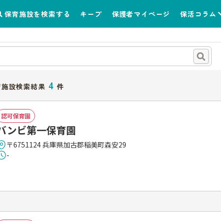
保育施設を検索する
キープ
保護者マイページ
保活コラム
4
育施設検索結果
件
認可保育園
バンビ第一保育園
〒6751124 兵庫県加古郡稲美町森安29
-