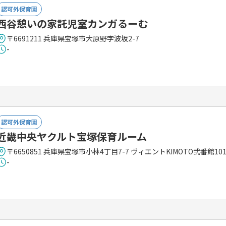
認可外保育園
西谷憩いの家託児室カンガるーむ
〒6691211 兵庫県宝塚市大原野字波坂2-7
-
認可外保育園
近畿中央ヤクルト宝塚保育ルーム
〒6650851 兵庫県宝塚市小林4丁目7-7 ヴィエントKIMOTO弐番館10
-