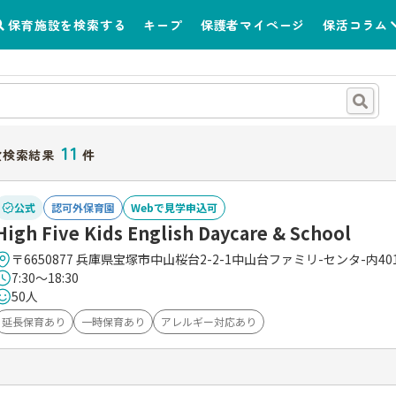
保育施設を検索する
キープ
保護者マイページ
保活コラム
11
設検索結果
件
公式
認可外保育園
Webで見学申込可
High Five Kids English Daycare & School
〒6650877 兵庫県宝塚市中山桜台2-2-1中山台ファミリ-センタ-内40
7:30～18:30
50人
延長保育あり
一時保育あり
アレルギー対応あり