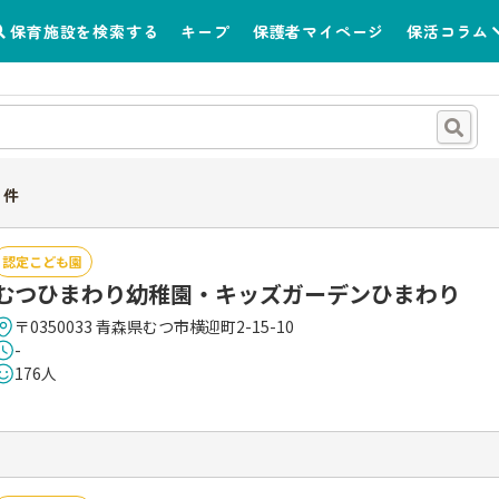
保育施設を検索する
キープ
保護者マイページ
保活コラム
件
認定こども園
むつひまわり幼稚園・キッズガーデンひまわり
〒0350033 青森県むつ市横迎町2-15-10
-
176人