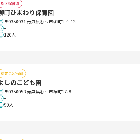
認可保育園
柳町ひまわり保育園
〒0350031 青森県むつ市柳町1-9-13
-
120人
認定こども園
よしのこども園
〒0350053 青森県むつ市緑町17-8
-
90人