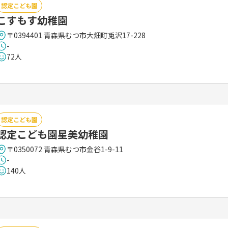
認定こども園
こすもす幼稚園
〒0394401 青森県むつ市大畑町兎沢17-228
-
72人
認定こども園
認定こども園星美幼稚園
〒0350072 青森県むつ市金谷1-9-11
-
140人