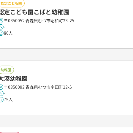
認定こども園
認定こども園こばと幼稚園
〒0350052 青森県むつ市昭和町23-25
-
80人
幼稚園
大湊幼稚園
〒0350092 青森県むつ市宇田町12-5
-
75人