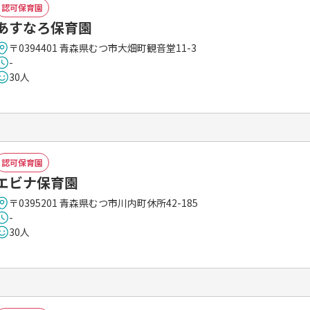
認可保育園
あすなろ保育園
〒0394401 青森県むつ市大畑町観音堂11-3
-
30人
認可保育園
エビナ保育園
〒0395201 青森県むつ市川内町休所42-185
-
30人