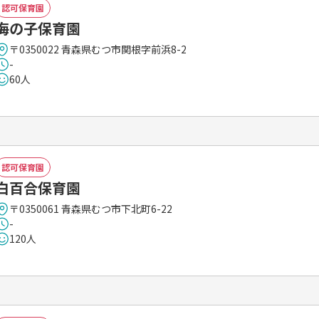
認可保育園
海の子保育園
〒0350022 青森県むつ市関根字前浜8-2
-
60人
認可保育園
白百合保育園
〒0350061 青森県むつ市下北町6-22
-
120人