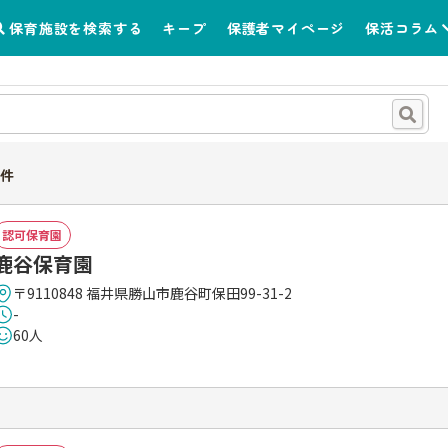
保育施設を検索する
キープ
保護者マイページ
保活コラム
件
認可保育園
鹿谷保育園
〒9110848 福井県勝山市鹿谷町保田99-31-2
-
60人