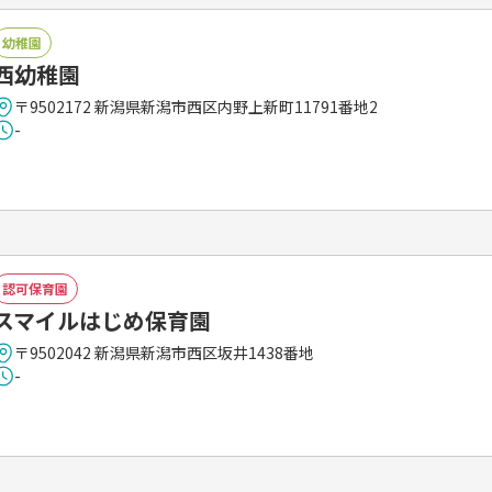
幼稚園
西幼稚園
〒9502172 新潟県新潟市西区内野上新町11791番地2
-
認可保育園
スマイルはじめ保育園
〒9502042 新潟県新潟市西区坂井1438番地
-