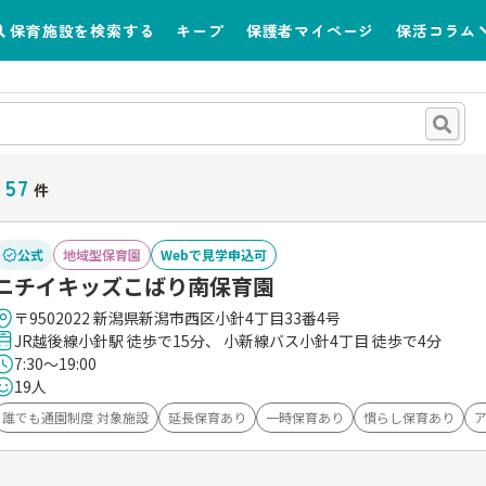
保育施設を検索する
キープ
保護者マイページ
保活コラム
57
件
公式
地域型保育園
Webで見学申込可
ニチイキッズこばり南保育園
〒9502022 新潟県新潟市西区小針4丁目33番4号
JR越後線小針駅 徒歩で15分、 小新線バス小針4丁目 徒歩で4分
7:30～19:00
19人
誰でも通園制度 対象施設
延長保育あり
一時保育あり
慣らし保育あり