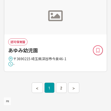
認可保育園
あゆみ幼児園
〒3690215 埼玉県深谷市今泉46-1
-
<
1
2
>
PR