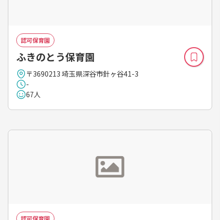
認可保育園
ふきのとう保育園
〒3690213 埼玉県深谷市針ヶ谷41-3
-
67人
認可保育園