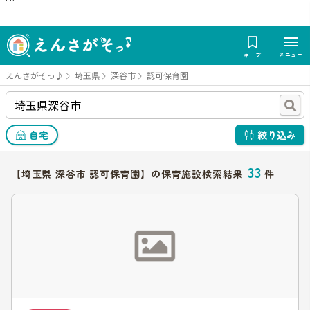
メニュー
キープ
えんさがそっ♪
埼玉県
深谷市
認可保育園
自宅
絞り込み
33
【埼玉県 深谷市 認可保育園】の保育施設検索結果
件