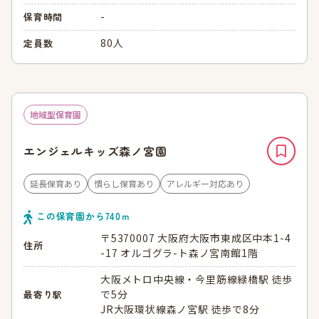
-
保育時間
80人
定員数
地域型保育園
エンジェルキッズ森ノ宮園
延長保育あり
慣らし保育あり
アレルギー対応あり
この保育園から
740
ｍ
〒5370007 大阪府大阪市東成区中本1-4
住所
-17 オルゴグラ-ト森ノ宮南館1階
大阪メトロ中央線・今里筋線緑橋駅 徒歩
で5分
最寄り駅
JR大阪環状線森ノ宮駅 徒歩で8分