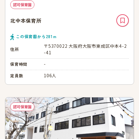
認可保育園
北中本保育所
この保育園から
281
ｍ
〒5370022 大阪府大阪市東成区中本4-2
住所
-41
-
保育時間
106人
定員数
認可保育園