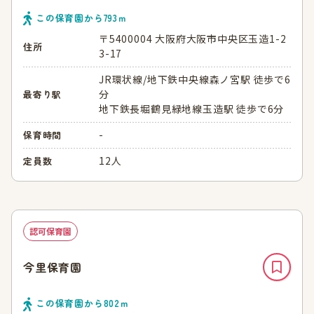
この保育園から
793
ｍ
〒5400004 大阪府大阪市中央区玉造1-2
住所
3-17
JR環状線/地下鉄中央線森ノ宮駅 徒歩で6
分
最寄り駅
地下鉄長堀鶴見緑地線玉造駅 徒歩で6分
-
保育時間
12人
定員数
認可保育園
今里保育園
この保育園から
802
ｍ