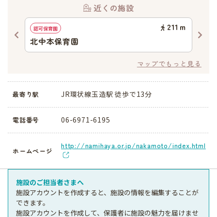
近くの施設
02
ｍ
211
ｍ
認可保育園
認可
北中本保育園
北
マップでもっと見る
JR環状線玉造駅 徒歩で13分
最寄り駅
06-6971-6195
電話番号
http://namihaya.or.jp/nakamoto/index.html
ホームページ
施設のご担当者さまへ
施設アカウントを作成すると、施設の情報を編集することが
できます。
施設アカウントを作成して、保護者に施設の魅力を届けませ