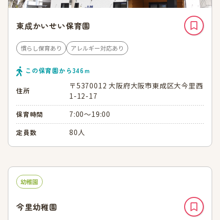
東成かいせい保育園
慣らし保育あり
アレルギー対応あり
この保育園から
346
ｍ
〒5370012 大阪府大阪市東成区大今里西
住所
1-12-17
7:00～19:00
保育時間
80人
定員数
幼稚園
今里幼稚園