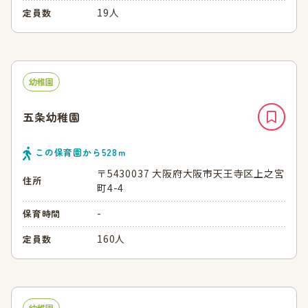
19人
定員数
幼稚園
五条幼稚園
この保育園から
528
ｍ
〒5430037 大阪府大阪市天王寺区上之宮
住所
町4-4
-
保育時間
160人
定員数
幼稚園