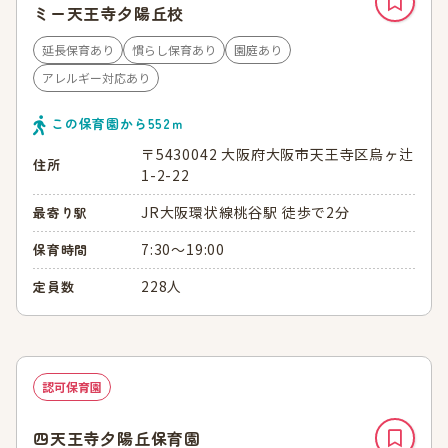
ミー天王寺夕陽丘校
延長保育あり
慣らし保育あり
園庭あり
アレルギー対応あり
この保育園から
552
ｍ
〒5430042 大阪府大阪市天王寺区烏ヶ辻
住所
1-2-22
JR大阪環状線桃谷駅 徒歩で2分
最寄り駅
7:30～19:00
保育時間
228人
定員数
認可保育園
四天王寺夕陽丘保育園