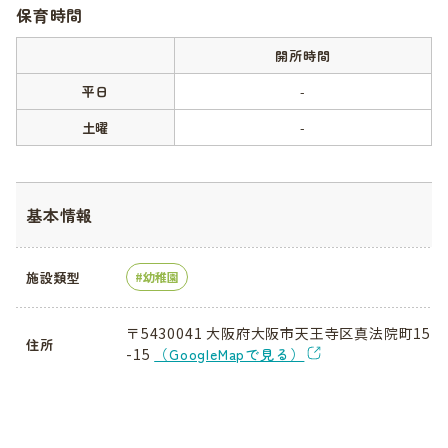
保育時間
開所時間
平日
-
土曜
-
基本情報
施設類型
幼稚園
〒5430041 大阪府大阪市天王寺区真法院町15
住所
-15
（GoogleMapで見る）