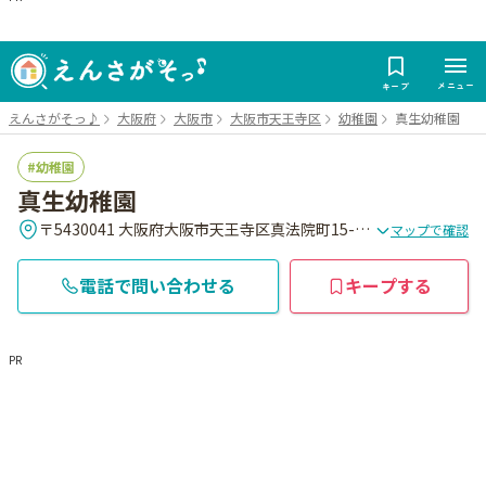
メニュー
キープ
えんさがそっ♪
大阪府
大阪市
大阪市天王寺区
幼稚園
真生幼稚園
幼稚園
真生幼稚園
〒5430041 大阪府大阪市天王寺区真法院町15-15
マップで確認
電話で問い合わせる
キープする
PR