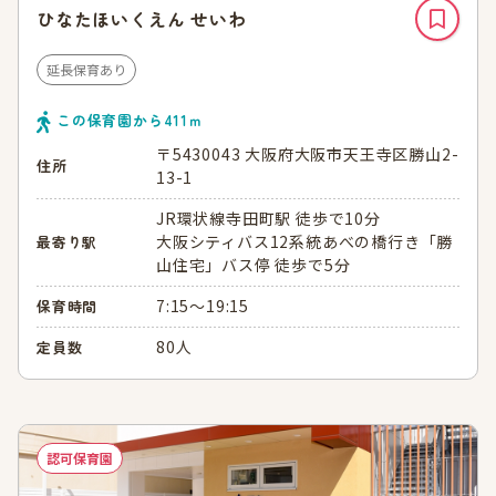
ひなたほいくえん せいわ
延長保育あり
この保育園から
411
ｍ
〒5430043 大阪府大阪市天王寺区勝山2-
住所
13-1
JR環状線寺田町駅 徒歩で10分
大阪シティバス12系統あべの橋行き「勝
最寄り駅
山住宅」バス停 徒歩で5分
7:15～19:15
保育時間
80人
定員数
認可保育園