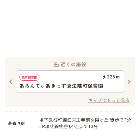
近くの施設
15
ｍ
225
ｍ
認可保育園
認可
あろんてぃあきっず真法院町保育園
く
マップでもっと見る
地下鉄谷町線四天王寺前夕陽ヶ丘 徒歩で7分
最寄り駅
JR環状線桃谷駅 徒歩で10分