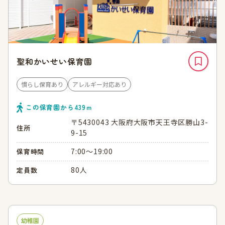
聖和かいせい保育園
慣らし保育あり
アレルギー対応あり
この保育園から
439
ｍ
〒5430043 大阪府大阪市天王寺区勝山3-
住所
9-15
7:00～19:00
保育時間
80人
定員数
幼稚園