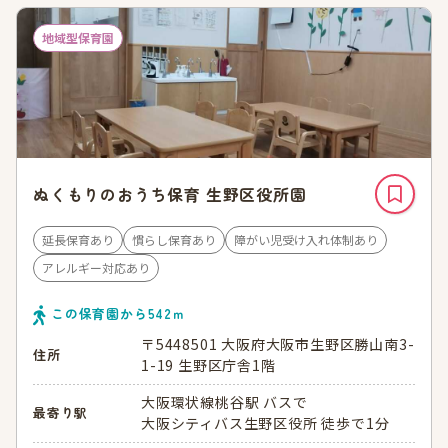
地域型保育園
ぬくもりのおうち保育 生野区役所園
延長保育あり
慣らし保育あり
障がい児受け入れ体制あり
アレルギー対応あり
この保育園から
542
ｍ
〒5448501 大阪府大阪市生野区勝山南3-
住所
1-19 生野区庁舎1階
大阪環状線桃谷駅 バスで
最寄り駅
大阪シティバス生野区役所 徒歩で1分