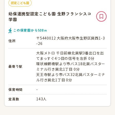
認定こども園
幼保連携型認定こども園 生野フランシスコ
学園
この保育園から
508
ｍ
〒5440012 大阪府大阪市生野区巽西1-3
住所
-26
大阪メトロ 千日前線北巽駅3番出口を出
てまっすぐ4つ目の信号を左折 0分
環状線鶴橋駅より市バス18北巽バスター
最寄り駅
ミナル行き巽北1丁目 0分
天王寺駅より市バス32北巽バスターミナ
ル行き巽北1丁目 0分
-
保育時間
143人
定員数