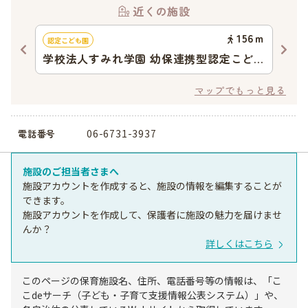
近くの施設
51
ｍ
156
ｍ
認定こども園
企業
学校法人すみれ学園 幼保連携型認定こども
あ
園 すみれ幼稚園
マップでもっと見る
06-6731-3937
電話番号
施設のご担当者さまへ
施設アカウントを作成すると、施設の情報を編集することが
できます。
施設アカウントを作成して、保護者に施設の魅力を届けませ
んか？
詳しくはこちら
このページの保育施設名、住所、電話番号等の情報は、「こ
こdeサーチ（子ども・子育て支援情報公表システム）」や、