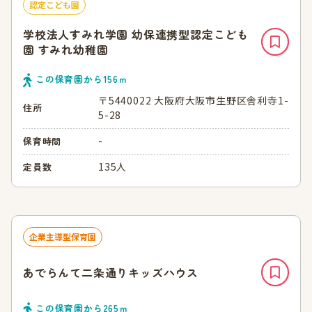
認定こども園
学校法人すみれ学園 幼保連携型認定こども
園 すみれ幼稚園
この保育園から
156
ｍ
〒5440022 大阪府大阪市生野区舎利寺1-
住所
5-28
-
保育時間
135人
定員数
企業主導型保育園
あでらんて二条通りキッズハウス
この保育園から
265
ｍ