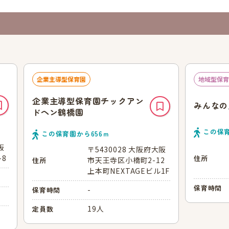
企業主導型保育園
地域型保育
企業主導型保育園チックアン
みんなの
ドヘン鶴橋園
この保
この保育園から
656
ｍ
阪
〒5430028 大阪府大阪
8
住所
市天王寺区小橋町2-12
住所
上本町NEXTAGEビル1F
保育時間
-
保育時間
19人
定員数