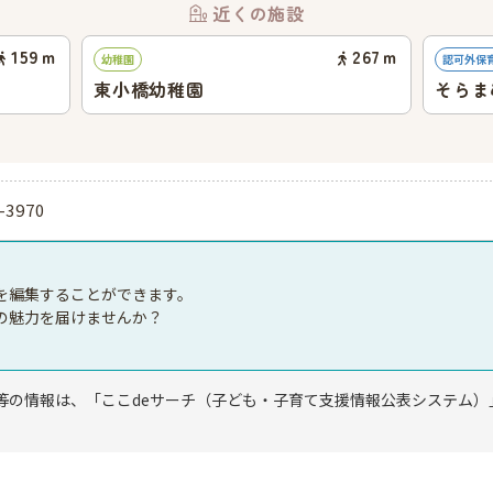
近くの施設
159
ｍ
267
ｍ
幼稚園
認可外保
東小橋幼稚園
そらま
-3970
を編集することができます。
の魅力を届けませんか？
等の情報は、「ここdeサーチ（子ども・子育て支援情報公表システム）