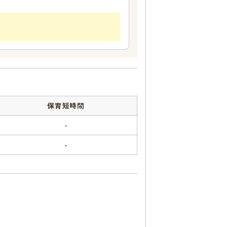
保育短時間
-
-