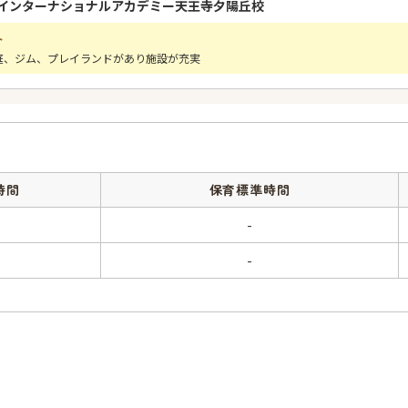
インターナショナルアカデミー天王寺夕陽丘校
ト
庭、ジム、プレイランドがあり施設が充実
時間
保育標準時間
-
-