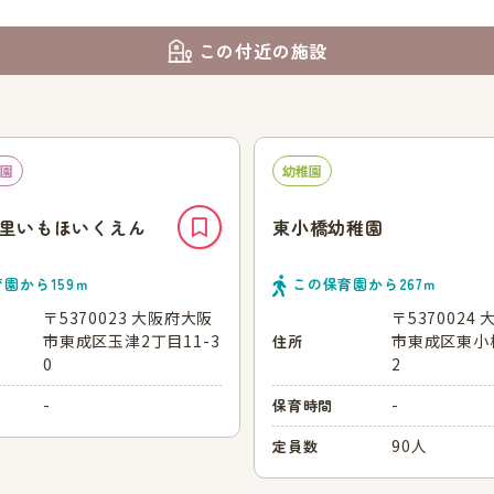
この付近の施設
園
幼稚園
里いもほいくえん
東小橋幼稚園
育園から
159
ｍ
この保育園から
267
ｍ
〒5370023 大阪府大阪
〒5370024
市東成区玉津2丁目11-3
市東成区東小橋
住所
0
2
-
-
保育時間
90人
定員数