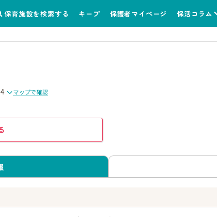
保育施設を検索する
キープ
保護者マイページ
保活コラム
4
マップで確認
る
報
う