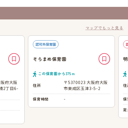
マップでもっと見る
認可外保育園
そらまめ保育園
明
この保育園から
375
ｍ
 大阪府大阪
〒5370023 大阪府大阪
住所
住
2丁目6-
市東成区玉津3-5-2
-
保育時間
保
定