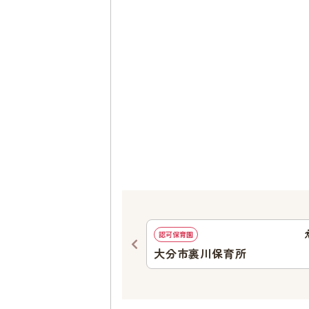
1046
ｍ
認可保育園
育園
大分市裏川保育所