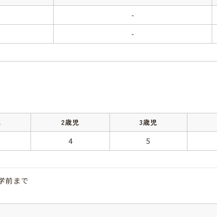
-
-
児
2歳児
3歳児
4
5
学前まで