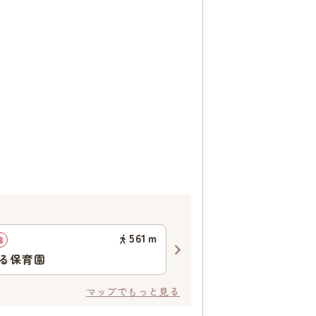
561
ｍ
園
企業主導型保育園
る保育園
ごえん保育園
マップでもっと見る