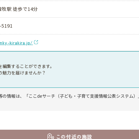
線牧駅 徒歩で14分
-5191
mky-kirakira.jp/
を編集することができます。
の魅力を届けませんか？
等の情報は、「ここdeサーチ（子ども・子育て支援情報公表システム）
この付近の施設