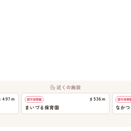
近くの施設
497
ｍ
536
ｍ
認可保育園
認可保育
まいづる保育園
なかつ