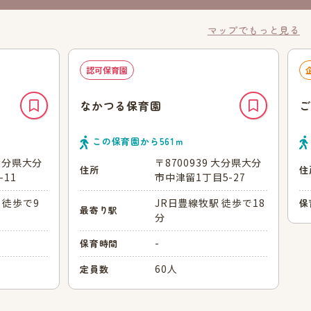
マップでもっと見る
認可保育園
なかつる保育園
ご
この保育園から
561
ｍ
 大分県大分
〒8700939 大分県大分
住所
住
-11
市中津留1丁目5-27
 徒歩で9
JR日豊線牧駅 徒歩で18
保
最寄り駅
分
-
保育時間
60人
定員数