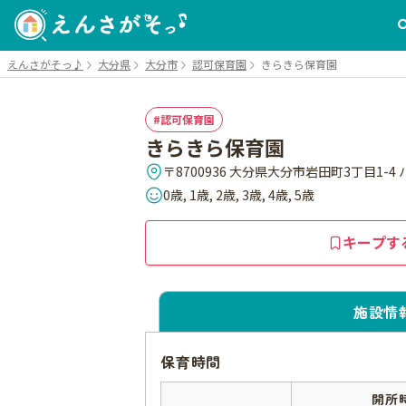
えんさがそっ♪
大分県
大分市
認可保育園
きらきら保育園
認可保育園
きらきら保育園
〒8700936 大分県大分市岩田町3丁目1-4
0歳, 1歳, 2歳, 3歳, 4歳, 5歳
キープす
施設情
保育時間
開所