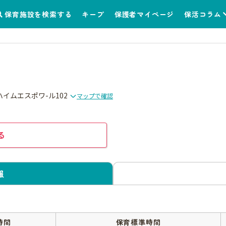
保育施設を検索する
キープ
保護者マイページ
保活コラム
 ハイムエスポワ-ル102
マップで確認
る
報
時間
保育標準時間