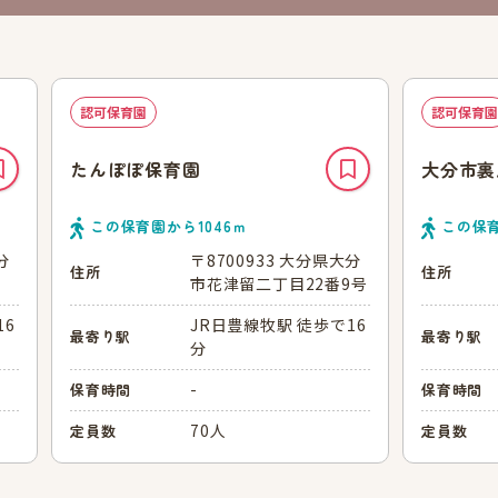
認可保育園
認可保育園
たんぽぽ保育園
大分市裏
この保育園から
1046
ｍ
この保
分
〒8700933 大分県大分
住所
住所
市花津留二丁目22番9号
16
JR日豊線牧駅 徒歩で16
最寄り駅
最寄り駅
分
-
保育時間
保育時間
70人
定員数
定員数