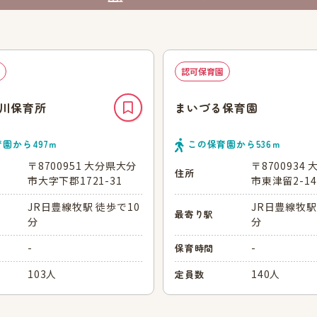
認可保育園
川保育所
まいづる保育園
育園から
497
ｍ
この保育園から
536
ｍ
〒8700951 大分県大分
〒8700934
住所
市大字下郡1721-31
市東津留2-14
JR日豊線牧駅 徒歩で10
JR日豊線牧駅
最寄り駅
分
分
-
-
保育時間
103人
140人
定員数