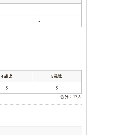
-
-
4歳児
5歳児
5
5
合計：27人