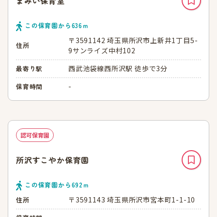
まみい保育室
この保育園から
636
ｍ
〒3591142 埼玉県所沢市上新井1丁目5-
住所
9サンライズ中村102
西武池袋線西所沢駅 徒歩で3分
最寄り駅
-
保育時間
認可保育園
所沢すこやか保育園
この保育園から
692
ｍ
〒3591143 埼玉県所沢市宮本町1-1-10
住所