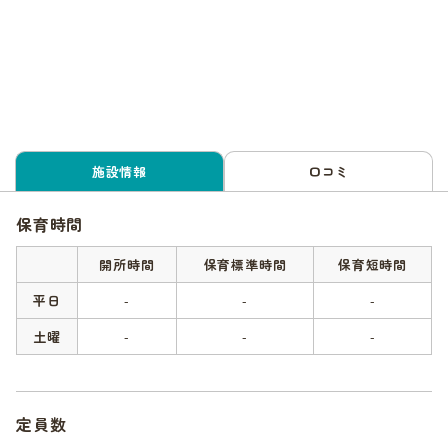
施設情報
口コミ
保育時間
開所時間
保育標準時間
保育短時間
平日
-
-
-
土曜
-
-
-
定員数