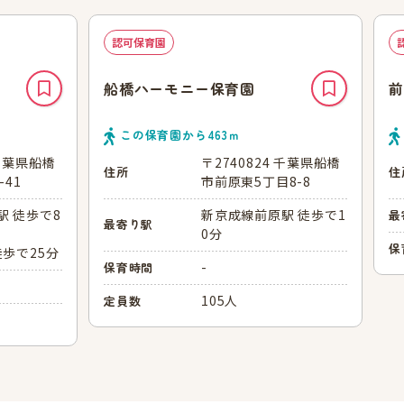
認可保育園
船橋ハーモニー保育園
前
この保育園から
463
ｍ
 千葉県船橋
〒2740824 千葉県船橋
住所
住
-41
市前原東5丁目8-8
駅 徒歩で8
新京成線前原駅 徒歩で1
最
最寄り駅
0分
保
徒歩で25分
-
保育時間
105人
定員数