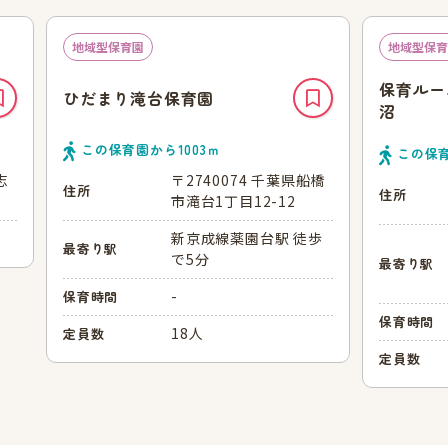
地域型保育園
地域型保育
保育ルー
ひだまり滝台保育園
沼
この保育園から
1003
ｍ
この保
志
〒2740074 千葉県船橋
住所
住所
市滝台1丁目12-12
新京成線薬園台駅 徒歩
最寄り駅
で5分
最寄り駅
-
保育時間
保育時間
18人
定員数
定員数