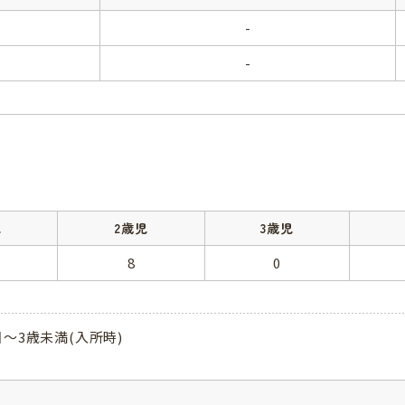
-
-
児
2歳児
3歳児
8
0
日～3歳未満(入所時)