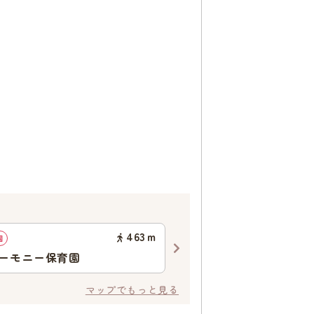
463
ｍ
園
認可保育園
ーモニー保育園
前原保育園
マップでもっと見る