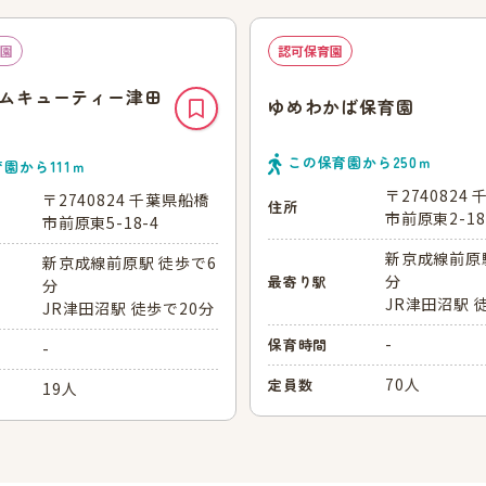
園
認可保育園
ムキューティー津田
ゆめわかば保育園
この保育園から
250
ｍ
育園から
111
ｍ
〒2740824
〒2740824 千葉県船橋
住所
市前原東2-18
市前原東5-18-4
新京成線前原
新京成線前原駅 徒歩で6
分
最寄り駅
分
JR津田沼駅 
JR津田沼駅 徒歩で20分
-
保育時間
-
70人
定員数
19人