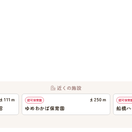
近くの施設
111
ｍ
250
ｍ
認可保育園
認可保育
沼
ゆめわかば保育園
船橋ハ