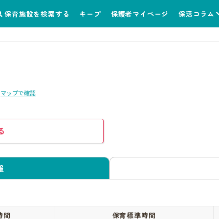
保育施設を検索する
キープ
保護者マイページ
保活コラム
マップで確認
る
報
時間
保育標準時間