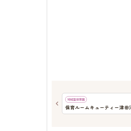
1003
ｍ
地域型保育園
台保育園
保育ルームキューティー津田