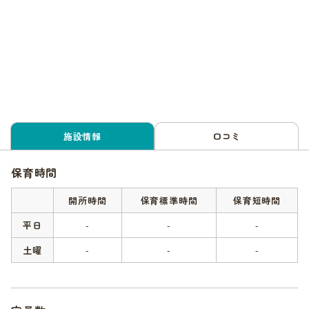
施設情報
口コミ
保育時間
開所時間
保育標準時間
保育短時間
平日
-
-
-
土曜
-
-
-