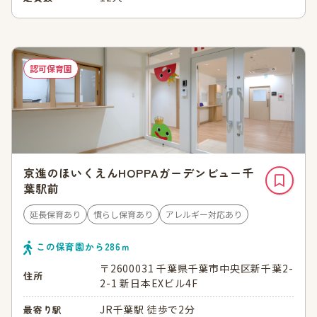
認可保育園
京進のほいくえんHOPPAガーデンビュー千
葉駅前
延長保育あり
慣らし保育あり
アレルギー対応あり
この保育園から
286
ｍ
〒2600031 千葉県千葉市中央区新千葉2-
住所
2-1 新日本EXビル4F
JR千葉駅 徒歩で2分
最寄り駅