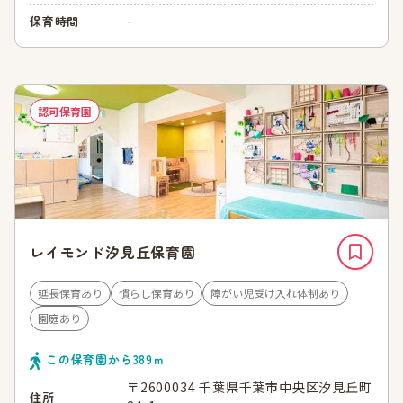
-
保育時間
認可保育園
レイモンド汐見丘保育園
延長保育あり
慣らし保育あり
障がい児受け入れ体制あり
園庭あり
この保育園から
389
ｍ
〒2600034 千葉県千葉市中央区汐見丘町
住所