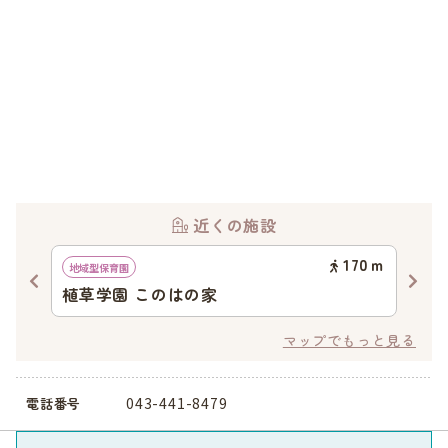
近くの施設
94
ｍ
170
ｍ
地域型保育園
認可
植草学園 このはの家
京
千
マップでもっと見る
043-441-8479
電話番号