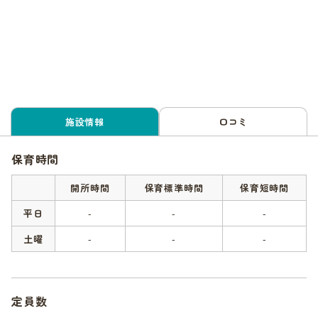
施設情報
口コミ
保育時間
開所時間
保育標準時間
保育短時間
平日
-
-
-
土曜
-
-
-
定員数