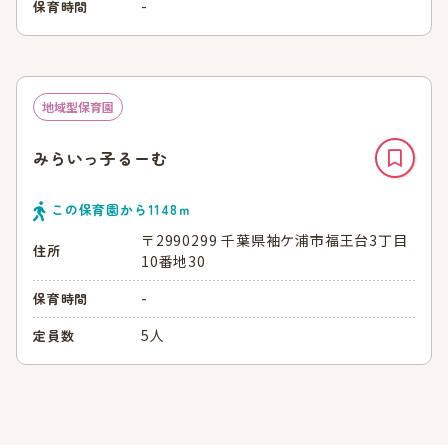
-
保育時間
地域型保育園
みらいっ子るーむ
この保育園から
1148
ｍ
〒2990299 千葉県袖ケ浦市福王台3丁目
住所
10番地30
-
保育時間
5人
定員数