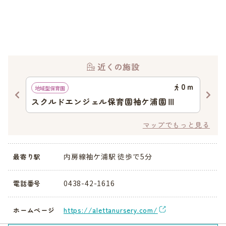
近くの施設
48
ｍ
0
ｍ
地域型保育園
認可
スクルドエンジェル保育園袖ケ浦園Ⅲ
ユ
マップでもっと見る
内房線袖ケ浦駅 徒歩で5分
最寄り駅
0438-42-1616
電話番号
https://alettanursery.com/
ホームページ