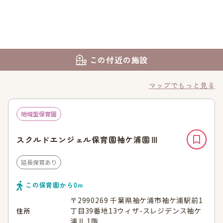
この付近の施設
マップでもっと見る
地域型保育園
スクルドエンジェル保育園袖ケ浦園Ⅲ
延長保育あり
この保育園から
0
ｍ
〒2990269 千葉県袖ケ浦市袖ケ浦駅前1
丁目39番地13ウィザ-スレジデンス袖ケ
住所
浦Ⅱ 1階