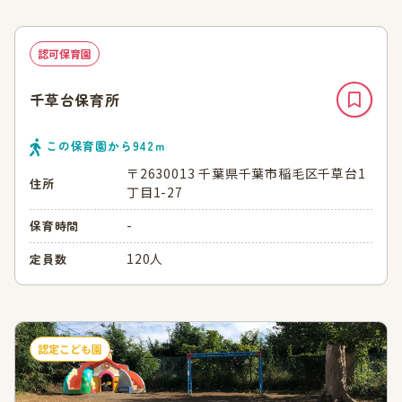
認可保育園
千草台保育所
この保育園から
942
ｍ
〒2630013 千葉県千葉市稲毛区千草台1
住所
丁目1-27
-
保育時間
120人
定員数
認定こども園