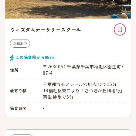
ウィズダムナーサリースクール
園庭あり
この保育園から
952
ｍ
〒2630051 千葉県千葉市稲毛区園生町7
住所
87-4
千葉都市モノレール穴川 徒歩で15分
JR稲毛駅東口より「さつきが丘団地行」
最寄り駅
園生 徒歩で5分
-
保育時間