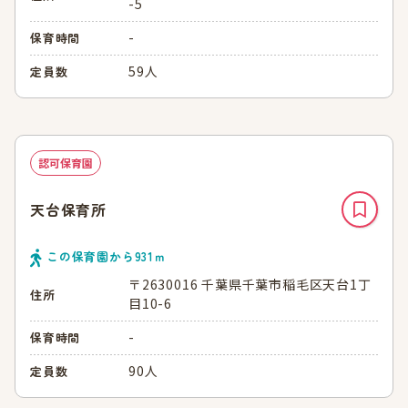
-5
-
保育時間
59人
定員数
認可保育園
天台保育所
この保育園から
931
ｍ
〒2630016 千葉県千葉市稲毛区天台1丁
住所
目10-6
-
保育時間
90人
定員数