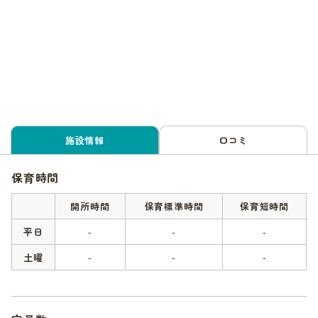
施設情報
口コミ
保育時間
開所時間
保育標準時間
保育短時間
平日
-
-
-
土曜
-
-
-