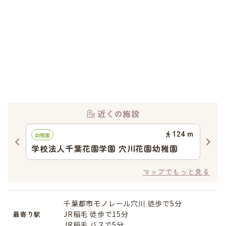
近くの施設
33
ｍ
124
ｍ
幼稚園
認可
学校法人千葉花園学園 穴川花園幼稚園
キ
マップでもっと見る
千葉都市モノレール穴川 徒歩で5分
JR稲毛 徒歩で15分
最寄り駅
JR稲毛 バスで5分