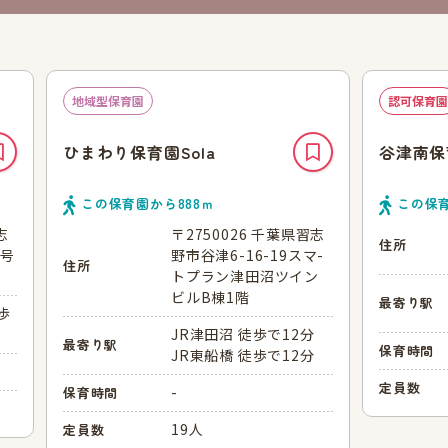
地域型保育園
認可保育園
ひまわり保育園Sola
谷津南保
この保育園から
888
ｍ
この保
志
〒2750026 千葉県習志
住所
1号
野市谷津6-16-19スマ-
住所
トプラン津田沼ツイン
ビルB棟1階
最寄り駅
歩
JR津田沼 徒歩で12分
最寄り駅
保育時間
JR東船橋 徒歩で12分
定員数
-
保育時間
19人
定員数