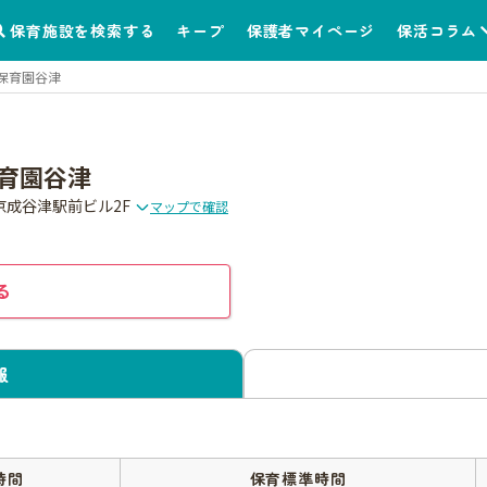
保育施設を検索する
キープ
保護者マイページ
保活コラム
保育園谷津
育園谷津
 京成谷津駅前ビル2F
マップで確認
る
報
時間
保育標準時間