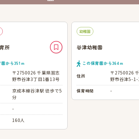
幼稚園
育所
谷津幼稚園
育園から
351
ｍ
この保育園から
364
ｍ
〒2750026 千葉県習志
〒2750026
住所
野市谷津3丁目1番13号
野市谷津5-1-
京成本線谷津駅 徒歩で5
-
保育時間
分
-
160人