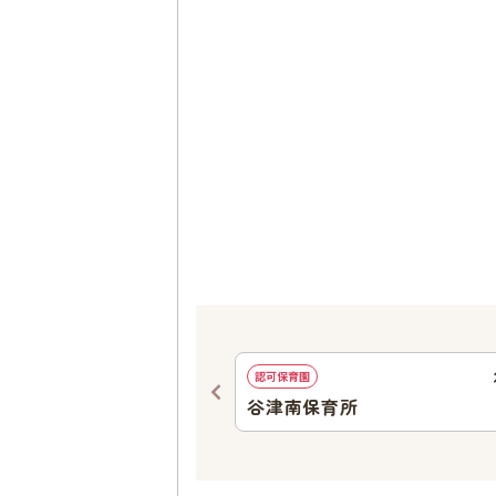
888
ｍ
認可保育園
園Sola
谷津南保育所