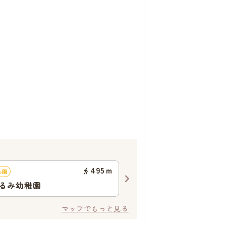
495
ｍ
も園
認可保育園
るみ幼稚園
そらまめ保育園 かなでの
マップでもっと見る