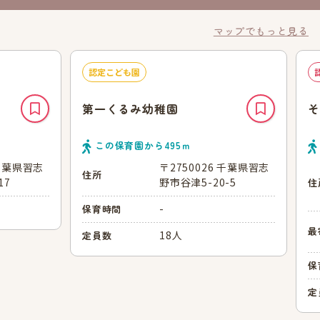
マップでもっと見る
認定こども園
第一くるみ幼稚園
そ
この保育園から
495
ｍ
 千葉県習志
〒2750026 千葉県習志
住所
17
野市谷津5-20-5
住
-
保育時間
最
18人
定員数
保
定