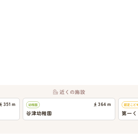
近くの施設
351
ｍ
364
ｍ
幼稚園
認定こど
谷津幼稚園
第一く