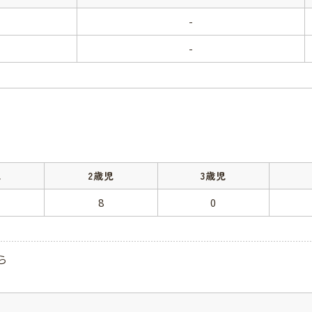
-
-
児
2歳児
3歳児
8
0
ら