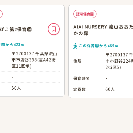
認可保育園
AIAI NURSERY 流山おお
ぴこ第2保育園
かの森
育園から
423
ｍ
この保育園から
469
ｍ
〒2700137 千葉県流山
〒2700137
市市野谷398(運A42街
市市野谷224番
住所
区11画地)
2街区5)
-
-
保育時間
50人
60人
定員数