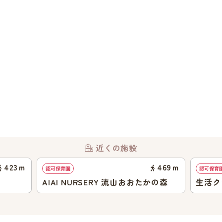
近くの施設
423
ｍ
469
ｍ
認可保育園
認可保育
AIAI NURSERY 流山おおたかの森
生活ク
山