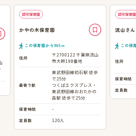
認可保育園
認可保育園
かやの木保育園
流山さん
この保育園から
965
ｍ
この保
〒2700122 千葉県流山
住所
市大畔198番地
住所
山
テ
東武野田線初石駅 徒歩
で25分
保育時間
つくばエクスプレス・
最寄り駅
定員数
東武野田線おおたかの
森駅 徒歩で25分
-
保育時間
120人
定員数