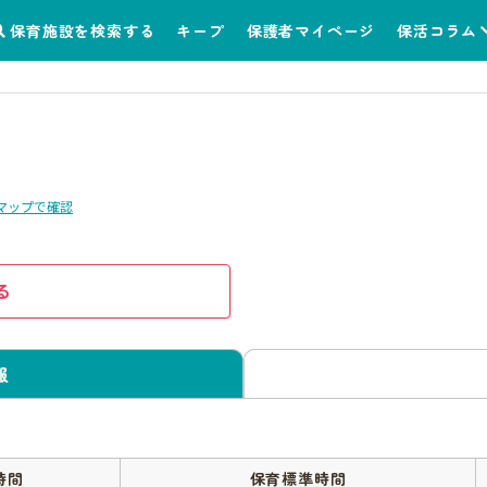
保育施設を検索する
キープ
保護者マイページ
保活コラム
マップで確認
る
報
時間
保育標準時間