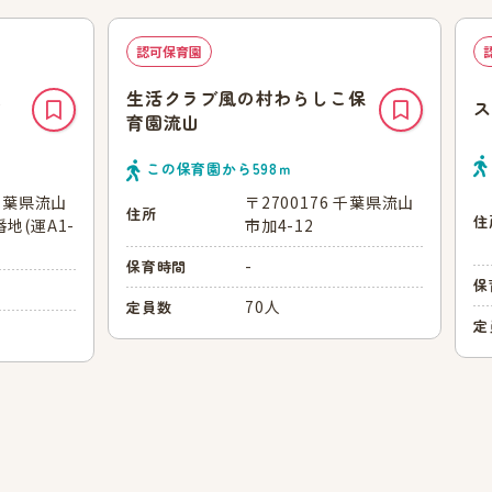
認可保育園
た
生活クラブ風の村わらしこ保
ス
育園流山
この保育園から
598
ｍ
 千葉県流山
〒2700176 千葉県流山
住所
住
地(運A1-
市加4-12
-
保育時間
保
70人
定員数
定