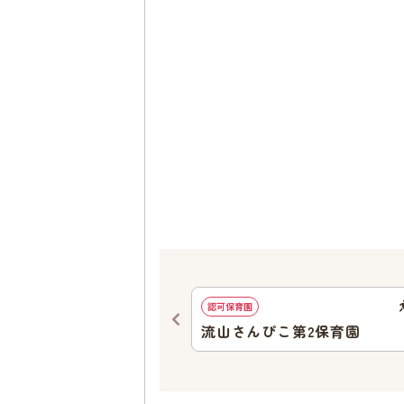
965
ｍ
認可保育園
育園
流山さんぴこ第2保育園