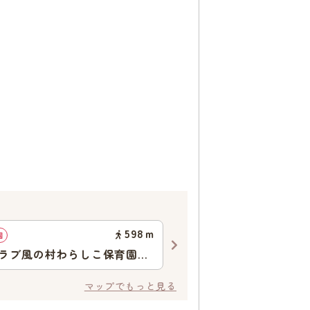
598
ｍ
園
認可保育園
ラブ風の村わらしこ保育園流
スターリーフ
マップでもっと見る