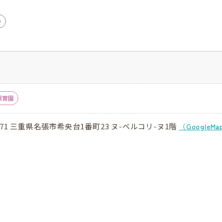
り
保育園
0771 三重県名張市希央台1番町23 ヌ-ベルコリ-ヌ1階
（GoogleM