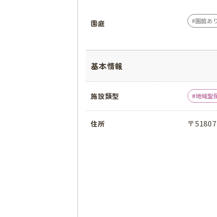
園庭あ
園庭
基本情報
施設類型
地域型
〒518
住所