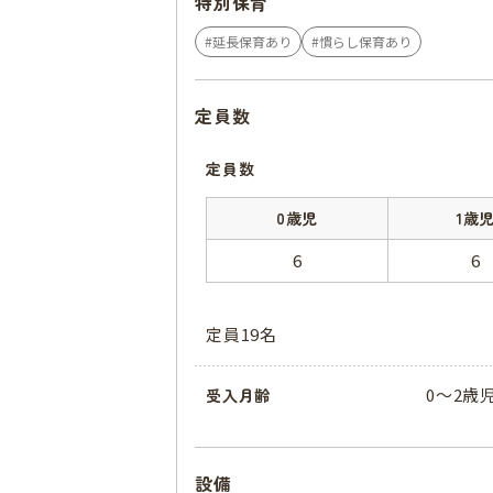
特別保育
延長保育あり
慣らし保育あり
定員数
定員数
0歳児
1歳
6
6
定員19名
0〜2歳
受入月齢
設備