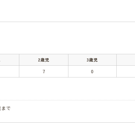
児
2歳児
3歳児
7
0
児まで