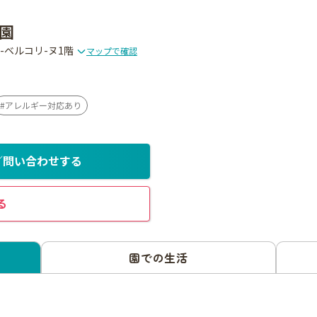
園
ヌ-ベルコリ-ヌ1階
マップで確認
アレルギー対応あり
／問い合わせする
る
園での生活