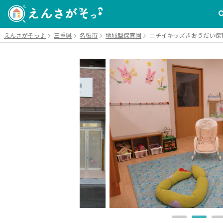
えんさがそっ♪
三重県
名張市
地域型保育園
ニチイキッズきおうだい保