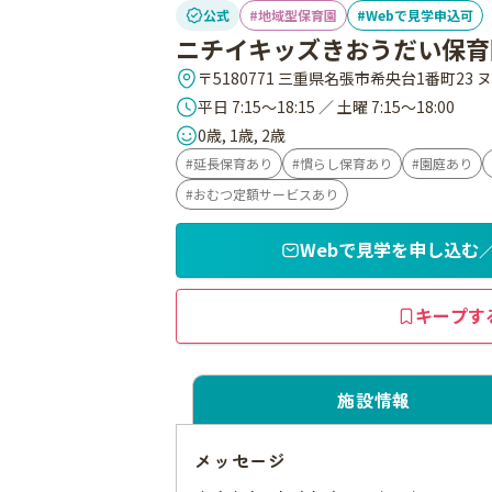
公式
地域型保育園
Webで見学申込可
ニチイキッズきおうだい保育
〒5180771 三重県名張市希央台1番町23 
平日 7:15～18:15 ／ 土曜 7:15～18:00
0歳, 1歳, 2歳
延長保育あり
慣らし保育あり
園庭あり
おむつ定額サービスあり
Webで見学を申し込む
キープす
施設情報
メッセージ