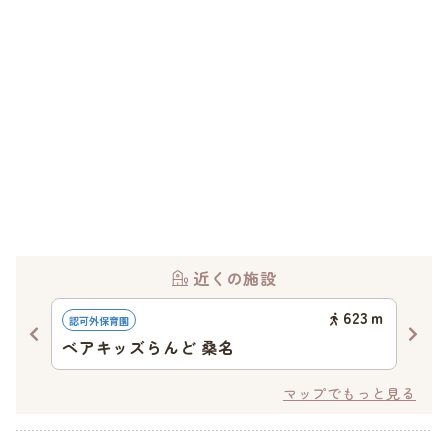
近くの施設
82
ｍ
623
ｍ
認可外保育園
認可
ベアキッズらんど 桑名
桑
マップでもっと見る