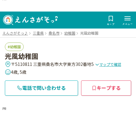
メニュー
キープ
えんさがそっ♪
三重県
桑名市
幼稚園
光風幼稚園
幼稚園
光風幼稚園
〒5110811 三重県桑名市大字東方302番地5
マップで確認
4歳, 5歳
電話で問い合わせる
キープする
PR