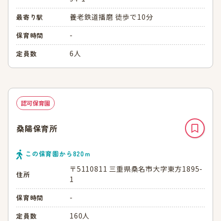
養老鉄道播磨 徒歩で10分
最寄り駅
-
保育時間
6人
定員数
認可保育園
桑陽保育所
この保育園から
820
ｍ
〒5110811 三重県桑名市大字東方1895-
住所
1
-
保育時間
160人
定員数