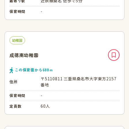
近鉄線桑名 徒歩で5分
最寄り駅
-
保育時間
幼稚園
成徳南幼稚園
この保育園から
688
ｍ
〒5110811 三重県桑名市大字東方2157
住所
番地
-
保育時間
60人
定員数