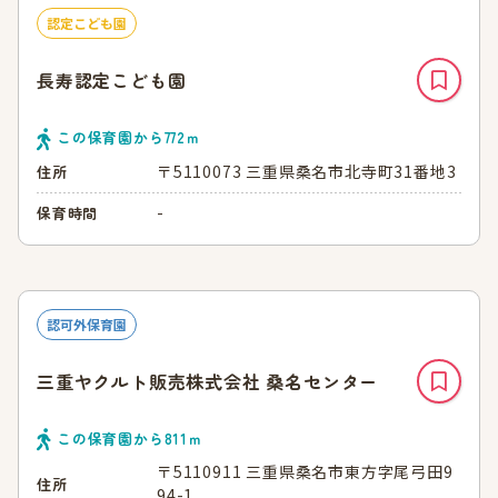
認定こども園
長寿認定こども園
この保育園から
772
ｍ
〒5110073 三重県桑名市北寺町31番地3
住所
-
保育時間
認可外保育園
三重ヤクルト販売株式会社 桑名センター
この保育園から
811
ｍ
〒5110911 三重県桑名市東方字尾弓田9
住所
94-1