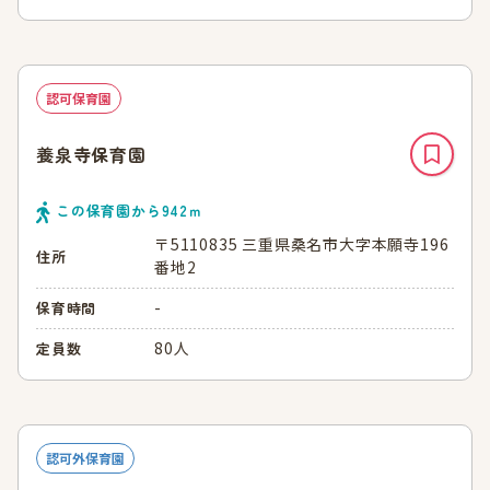
認可保育園
養泉寺保育園
この保育園から
942
ｍ
〒5110835 三重県桑名市大字本願寺196
住所
番地2
-
保育時間
80人
定員数
認可外保育園