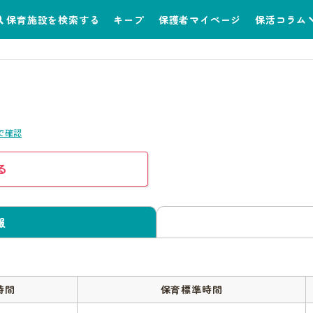
保育施設を検索する
キープ
保護者マイページ
保活コラム
で確認
る
報
時間
保育標準時間