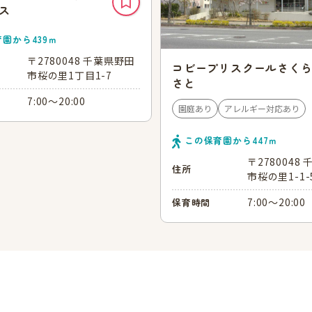
ス
育園から
439
ｍ
〒2780048 千葉県野田
コビープリスクールさく
市桜の里1丁目1-7
さと
7:00～20:00
園庭あり
アレルギー対応あり
この保育園から
447
ｍ
〒2780048
住所
市桜の里1-1-
7:00～20:00
保育時間