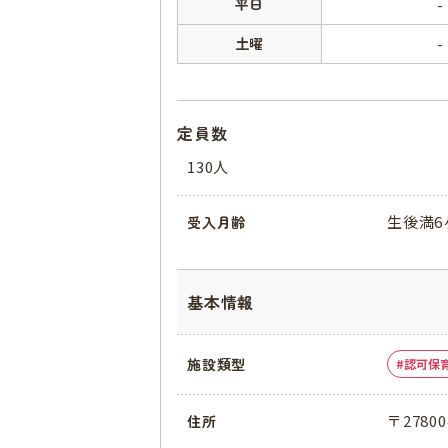
平日
-
土曜
-
定員数
130人
生後満6
受入月齢
基本情報
施設類型
認可保
〒2780
住所