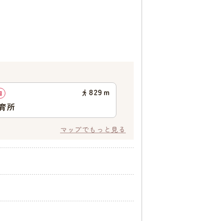
829
ｍ
園
育所
マップでもっと見る