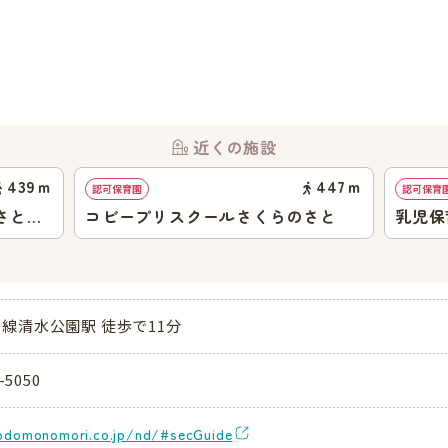
近くの施設
439
ｍ
447
ｍ
認可保育園
認可保育
さとテ
コビープリスクールさくらのさと
乳児保
線清水公園駅 徒歩で11分
-5050
kodomonomori.co.jp/nd/#secGuide