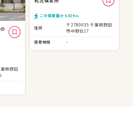
乳児保育所
この保育園から
829
ｍ
〒2780035 千葉県野田
住所
らの
市中野台17
-
保育時間
 千葉県野田
5