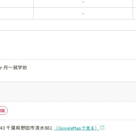
-
-
ヶ月～就学前
育園
043 千葉県野田市清水881
（GoogleMapで見る）