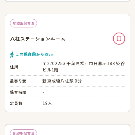
地域型保育園
八柱ステーションルーム
この保育園から
795
ｍ
〒2702253 千葉県松戸市日暮5-183 染谷
住所
ビル1階
新京成線八柱駅 0分
最寄り駅
-
保育時間
19人
定員数
地域型保育園