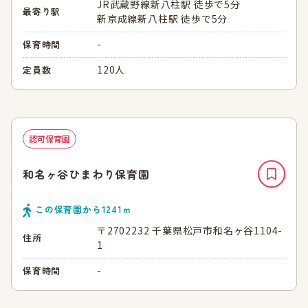
JR武蔵野線新八柱駅 徒歩で5分
最寄り駅
新京成線新八柱駅 徒歩で5分
-
保育時間
120人
定員数
認可保育園
和名ヶ谷ひまわり保育園
この保育園から
1241
ｍ
〒2702232 千葉県松戸市和名ヶ谷1104-
住所
1
-
保育時間