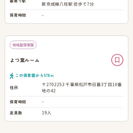
最寄り駅
新京成線八柱駅 徒歩で7分
-
保育時間
地域型保育園
よつ葉ルーム
この保育園から
578
ｍ
〒2702253 千葉県松戸市日暮3丁⽬10番
住所
地の42
-
保育時間
19人
定員数