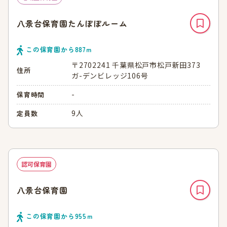
八景台保育園たんぽぽルーム
この保育園から
887
ｍ
〒2702241 千葉県松戸市松戸新田373
住所
ガ-デンビレッジ106号
-
保育時間
9人
定員数
認可保育園
八景台保育園
この保育園から
955
ｍ