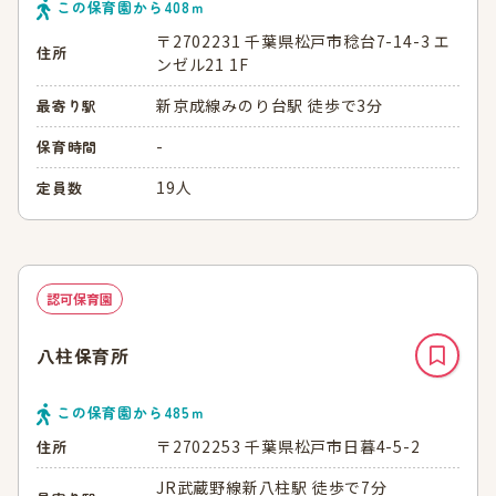
この保育園から
408
ｍ
〒2702231 千葉県松戸市稔台7-14-3 エ
住所
ンゼル21 1F
新京成線みのり台駅 徒歩で3分
最寄り駅
-
保育時間
19人
定員数
認可保育園
八柱保育所
この保育園から
485
ｍ
〒2702253 千葉県松戸市日暮4-5-2
住所
JR武蔵野線新八柱駅 徒歩で7分