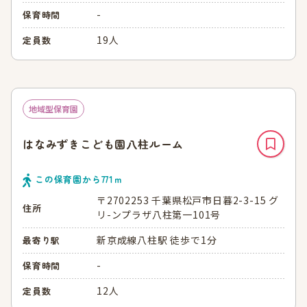
-
保育時間
19人
定員数
地域型保育園
はなみずきこども園八柱ルーム
この保育園から
771
ｍ
〒2702253 千葉県松戸市日暮2-3-15 グ
住所
リ-ンプラザ八柱第一101号
新京成線八柱駅 徒歩で1分
最寄り駅
-
保育時間
12人
定員数