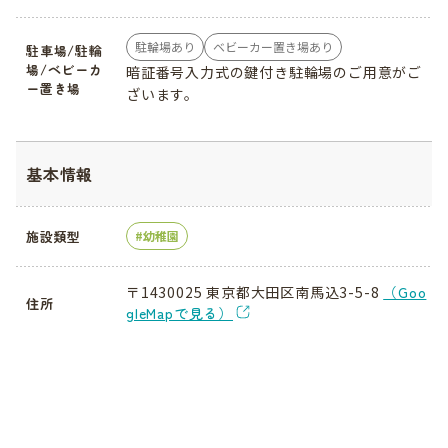
駐輪場あり
ベビーカー置き場あり
駐車場/駐輪
場/ベビーカ
暗証番号入力式の鍵付き駐輪場のご用意がご
ー置き場
ざいます。
基本情報
施設類型
幼稚園
〒1430025 東京都大田区南馬込3-5-8
（Goo
住所
gleMapで見る）