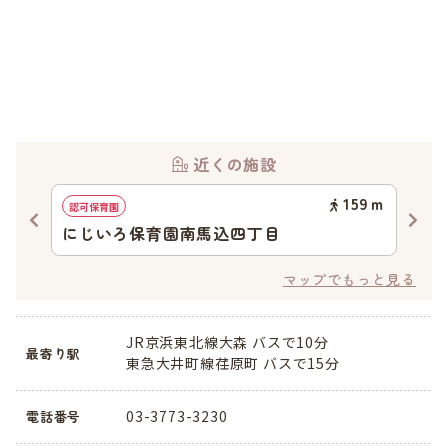
近くの施設
44
ｍ
159
ｍ
認可保育園
幼稚
にじいろ保育園南馬込四丁目
馬
マップでもっと見る
JR京浜東北線大森 バスで10分
最寄り駅
東急大井町線荏原町 バスで15分
03-3773-3230
電話番号