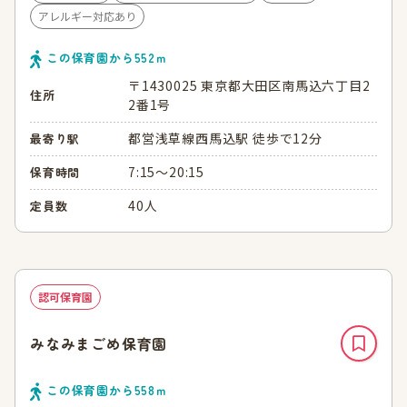
アレルギー対応あり
この保育園から
552
ｍ
〒1430025 東京都大田区南馬込六丁目2
住所
2番1号
都営浅草線西馬込駅 徒歩で12分
最寄り駅
7:15～20:15
保育時間
40人
定員数
認可保育園
みなみまごめ保育園
この保育園から
558
ｍ