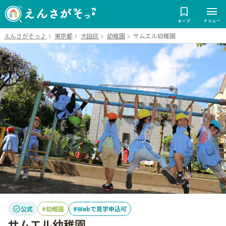
メニュー
キープ
えんさがそっ♪
東京都
大田区
幼稚園
サムエル幼稚園
公式
幼稚園
Webで見学申込可
サムエル幼稚園