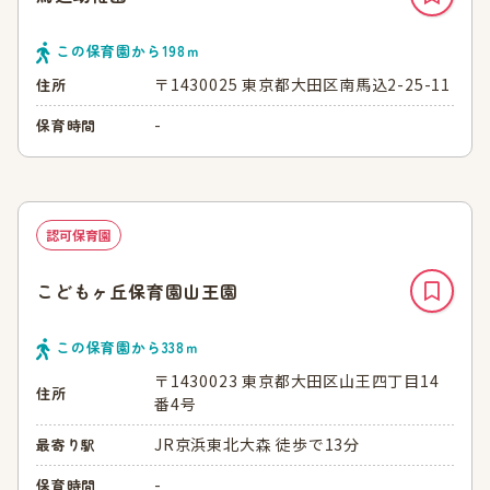
この保育園から
198
ｍ
〒1430025 東京都大田区南馬込2-25-11
住所
-
保育時間
認可保育園
こどもヶ丘保育園山王園
この保育園から
338
ｍ
〒1430023 東京都大田区山王四丁目14
住所
番4号
JR京浜東北大森 徒歩で13分
最寄り駅
-
保育時間