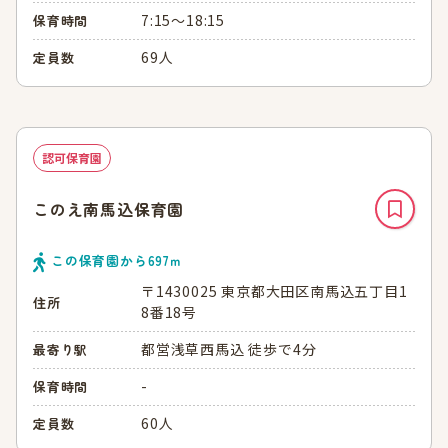
7:15～18:15
保育時間
69人
定員数
認可保育園
このえ南馬込保育園
この保育園から
697
ｍ
〒1430025 東京都大田区南馬込五丁目1
住所
8番18号
都営浅草西馬込 徒歩で4分
最寄り駅
-
保育時間
60人
定員数