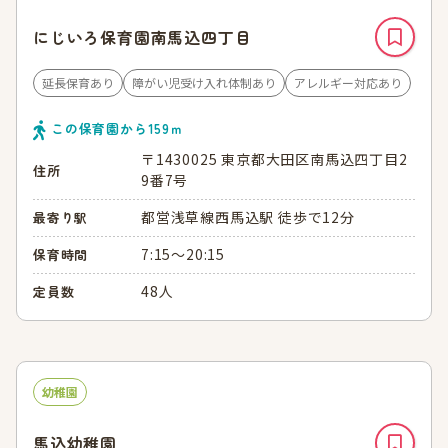
にじいろ保育園南馬込四丁目
延長保育あり
障がい児受け入れ体制あり
アレルギー対応あり
この保育園から
159
ｍ
〒1430025 東京都大田区南馬込四丁目2
住所
9番7号
都営浅草線西馬込駅 徒歩で12分
最寄り駅
7:15～20:15
保育時間
48人
定員数
幼稚園
馬込幼稚園