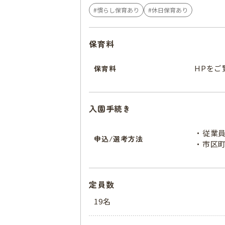
慣らし保育あり
休日保育あり
保育料
HPをご
保育料
入園手続き
・従業員
申込/選考方法
・市区
定員数
19名