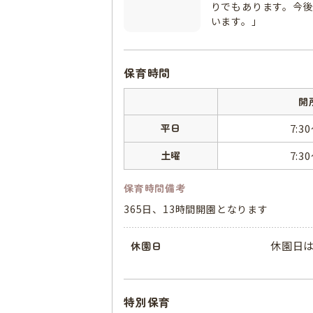
りでもあります。今
います。」
保育時間
開
平日
7:3
土曜
7:3
保育時間備考
365日、13時間開園となります
休園日
休園日
特別保育