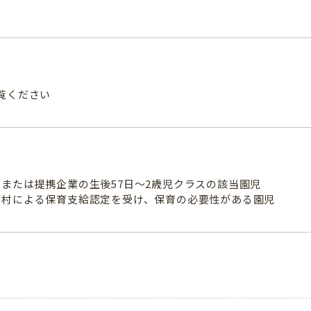
覧ください
または提携企業の生後57日～2歳児クラスの該当園児
町村による保育支給認定を受け、保育の必要性がある園児