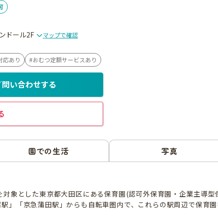
可
ランドール2F
マップで確認
対応あり
おむつ定額サービスあり
／問い合わせする
る
園での生活
写真
児を対象とした東京都大田区にある保育園(認可外保育園・企業主導型
沼駅」「京急蒲田駅」からも自転車圏内で、これらの駅周辺で保育