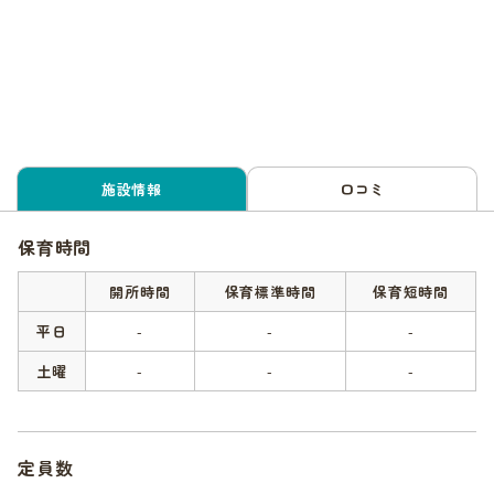
施設情報
口コミ
保育時間
開所時間
保育標準時間
保育短時間
平日
-
-
-
土曜
-
-
-
定員数