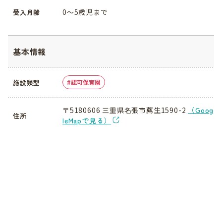
0〜5歳児まで
受入月齢
基本情報
施設類型
認可保育園
〒5180606 三重県名張市薦生1590-2
（Goog
住所
leMapで見る）