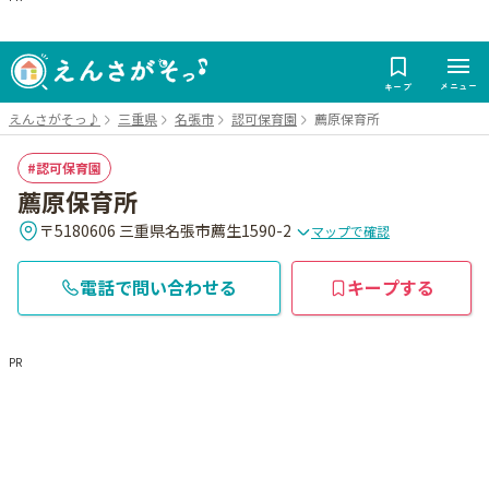
メニュー
キープ
えんさがそっ♪
三重県
名張市
認可保育園
薦原保育所
認可保育園
薦原保育所
〒5180606 三重県名張市薦生1590-2
マップで確認
電話で問い合わせる
キープする
PR