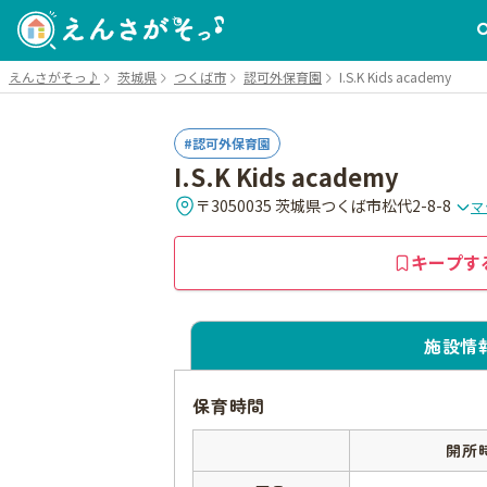
えんさがそっ♪
茨城県
つくば市
認可外保育園
I.S.K Kids academy
認可外保育園
I.S.K Kids academy
〒3050035 茨城県つくば市松代2-8-8
マ
キープす
施設情
保育時間
開所