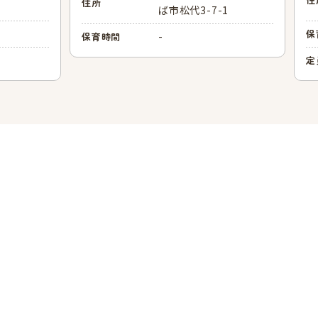
住所
ば市松代3-7-1
保
-
保育時間
定