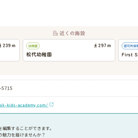
近くの施設
239
ｍ
297
ｍ
幼稚園
認可外保
松代幼稚園
First 
Schoo
-5715
isk-kids-academy.com/
を編集することができます。
の魅力を届けませんか？