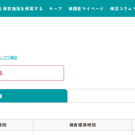
保育施設を検索する
キープ
保護者マイページ
保活コラム
ップで確認
る
報
時間
保育標準時間