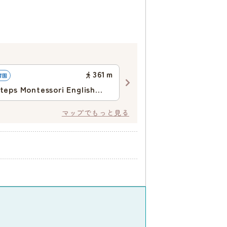
361
ｍ
育園
地域型保育園
Steps Montessori English
キッズハウス ゆめの森
l
マップでもっと見る