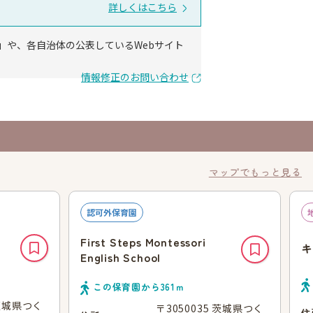
詳しくはこちら
」や、各自治体の公表しているWebサイト
情報修正のお問い合わせ
マップでもっと見る
認可外保育園
First Steps Montessori
キ
English School
この保育園から
361
ｍ
 茨城県つく
〒3050035 茨城県つく
住