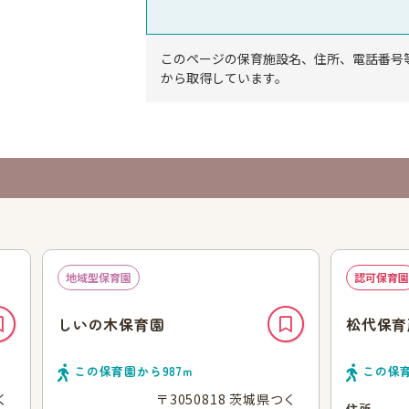
このページの保育施設名、住所、電話番号
から取得しています。
地域型保育園
認可保育園
しいの木保育園
松代保育
この保育園から
987
ｍ
この保
く
〒3050818 茨城県つく
住所