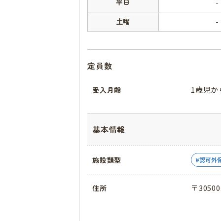
平日
-
土曜
-
定員数
1歳児か
受入月齢
基本情報
施設類型
認可外
〒3050
住所