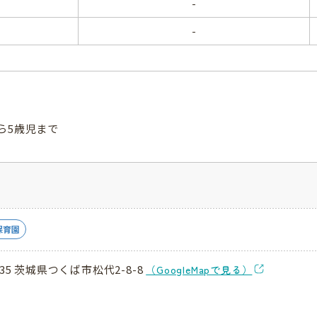
-
-
ら5歳児まで
保育園
035 茨城県つくば市松代2-8-8
（GoogleMapで見る）