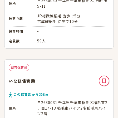
〒2630043 千葉県千葉市稲毛区小仲台6-
住所
5-11
JR総武線稲毛 徒歩で5分
最寄り駅
京成線稲毛 徒歩で10分
-
保育時間
59人
定員数
認可保育園
いなほ保育園
この保育園から
206
ｍ
〒2630031 千葉県千葉市稲毛区稲毛東2
丁目17-13 稲毛東ハイツ2階稲毛東ハイ
住所
ツ2階