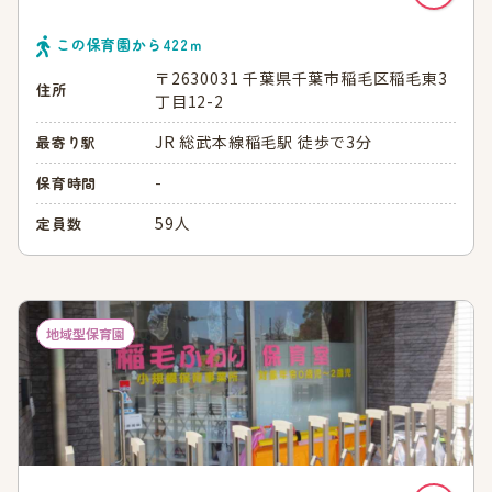
この保育園から
422
ｍ
〒2630031 千葉県千葉市稲毛区稲毛東3
住所
丁目12-2
JR 総武本線稲毛駅 徒歩で3分
最寄り駅
-
保育時間
59人
定員数
地域型保育園