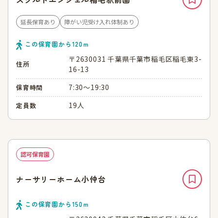
延長保育あり
障がい児受け入れ体制あり
この保育園から
120
ｍ
〒2630031 千葉県千葉市稲毛区稲毛東3-
住所
16-13
7:30～19:30
保育時間
19人
定員数
認可保育園
ナーサリーホーム小仲台
この保育園から
150
ｍ