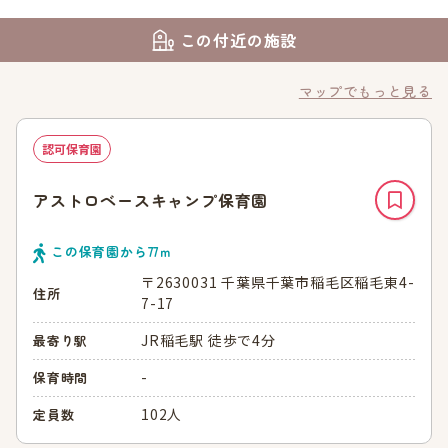
この付近の施設
マップでもっと見る
認可保育園
アストロベースキャンプ保育園
この保育園から
77
ｍ
〒2630031 千葉県千葉市稲毛区稲毛東4-
住所
7-17
JR稲毛駅 徒歩で4分
最寄り駅
-
保育時間
102人
定員数