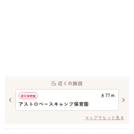
近くの施設
51
ｍ
77
ｍ
認可保育園
認可
アストロベースキャンプ保育園
ア
マップでもっと見る