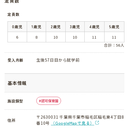
定員数
定員数
0歳児
1歳児
2歳児
3歳児
4歳児
5歳児
6
8
10
10
11
11
合計：56人
生後57日目から就学前
受入月齢
基本情報
施設類型
認可保育園
〒2630031 千葉県千葉市稲毛区稲毛東4丁目8
住所
番10号
（GoogleMapで見る）