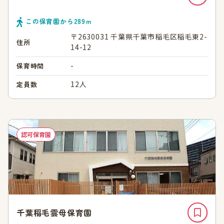
この保育園から
289
ｍ
〒2630031 千葉県千葉市稲毛区稲毛東2-
住所
14-12
-
保育時間
12人
定員数
認可保育園
千葉稲毛雲母保育園