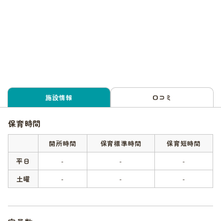
施設情報
口コミ
保育時間
開所時間
保育標準時間
保育短時間
平日
-
-
-
土曜
-
-
-