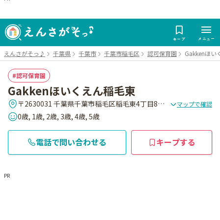
メニュー
キープ
えんさがそっ♪
千葉県
千葉市
千葉市稲毛区
認可保育園
Gakkenほ
認可保育園
Gakkenほいくえん稲毛東
〒2630031 千葉県千葉市稲毛区稲毛東4丁目8番10号
マップで確認
0歳, 1歳, 2歳, 3歳, 4歳, 5歳
電話で問い合わせる
キープする
PR