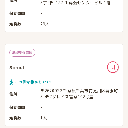
5丁目5-187-1 幕張センタービル 1階
-
保育時間
29人
定員数
地域型保育園
Sprout
この保育園から
323
ｍ
〒2620032 千葉県千葉市花見川区幕張町
住所
5-457グレイス宮葉102号室
-
保育時間
1人
定員数