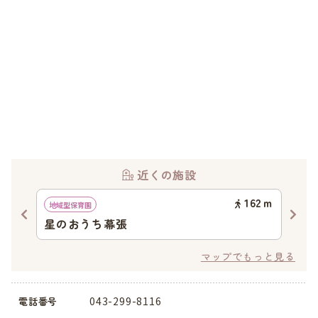
近くの施設
66
ｍ
162
ｍ
地域型保育園
地域
星のおうち幕張
マ
マップでもっと見る
043-299-8116
電話番号