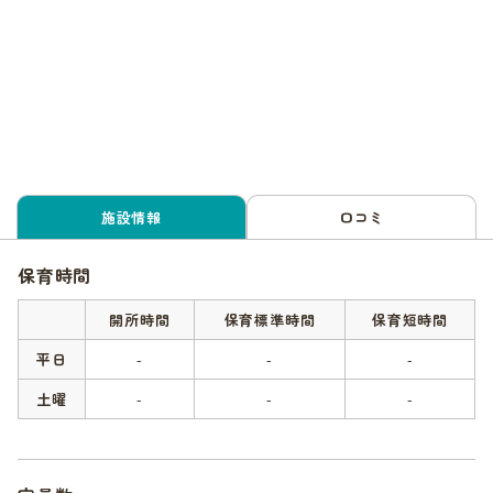
施設情報
口コミ
保育時間
開所時間
保育標準時間
保育短時間
平日
-
-
-
土曜
-
-
-