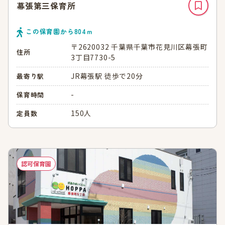
幕張第三保育所
この保育園から
804
ｍ
〒2620032 千葉県千葉市花見川区幕張町
住所
3丁目7730-5
JR幕張駅 徒歩で20分
最寄り駅
-
保育時間
150人
定員数
認可保育園