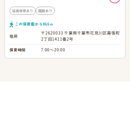
延長保育あり
園庭あり
この保育園から
866
ｍ
〒2620033 千葉県千葉市花見川区幕張町
住所
2丁目1411番2号
7:00～20:00
保育時間