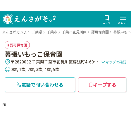
メニュー
キープ
えんさがそっ♪
千葉県
千葉市
千葉市花見川区
認可保育園
幕張いもっ
認可保育園
幕張いもっこ保育園
〒2620032 千葉県千葉市花見川区幕張町4-608-1(本園)、4-607-1(分園)
マップで確認
0歳, 1歳, 2歳, 3歳, 4歳, 5歳
電話で問い合わせる
キープする
PR