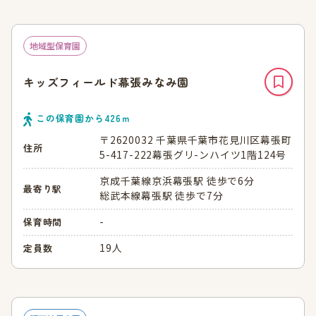
地域型保育園
キッズフィールド幕張みなみ園
この保育園から
426
ｍ
〒2620032 千葉県千葉市花見川区幕張町
住所
5-417-222幕張グリ-ンハイツ1階124号
京成千葉線京浜幕張駅 徒歩で6分
最寄り駅
総武本線幕張駅 徒歩で7分
-
保育時間
19人
定員数