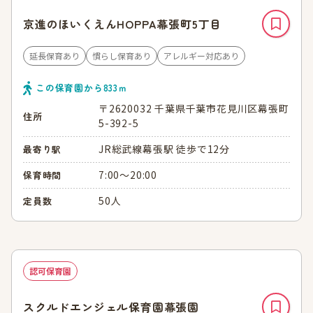
京進のほいくえんHOPPA幕張町5丁目
延長保育あり
慣らし保育あり
アレルギー対応あり
この保育園から
833
ｍ
〒2620032 千葉県千葉市花見川区幕張町
住所
5-392-5
JR総武線幕張駅 徒歩で12分
最寄り駅
7:00～20:00
保育時間
50人
定員数
認可保育園
スクルドエンジェル保育園幕張園