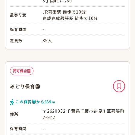
5丁目417-260
JR幕張駅 徒歩で10分
最寄り駅
京成京成幕張駅 徒歩で10分
-
保育時間
85人
定員数
認可保育園
みどり保育園
この保育園から
659
ｍ
〒2620032 千葉県千葉市花見川区幕張町
住所
2-972
-
保育時間