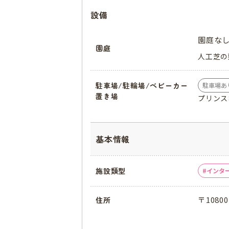
設備
園庭な
園庭
人工芝の
駐車場/駐輪場/ベビーカー
駐車場あ
置き場
プリンス
基本情報
施設類型
インタ
〒108
住所