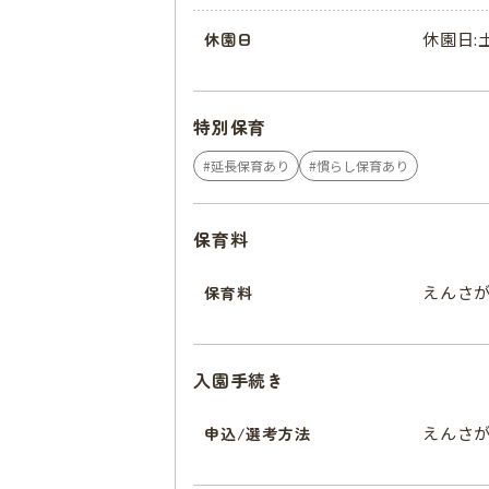
休園日:
休園日
特別保育
延長保育あり
慣らし保育あり
保育料
えんさ
保育料
入園手続き
えんさ
申込/選考方法