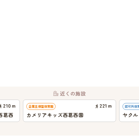
近くの施設
210
ｍ
221
ｍ
企業主導型保育園
認可外保
西葛西
カメリアキッズ西葛西園
ヤクル