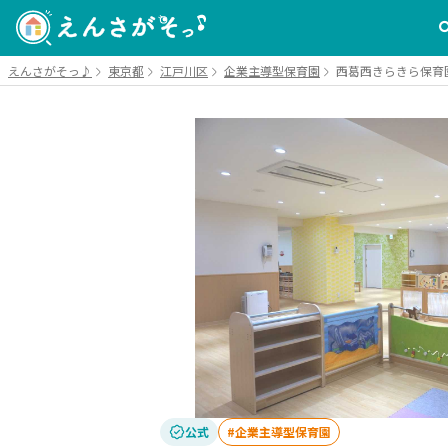
えんさがそっ♪
東京都
江戸川区
企業主導型保育園
西葛西きらきら保育
公式
企業主導型保育園