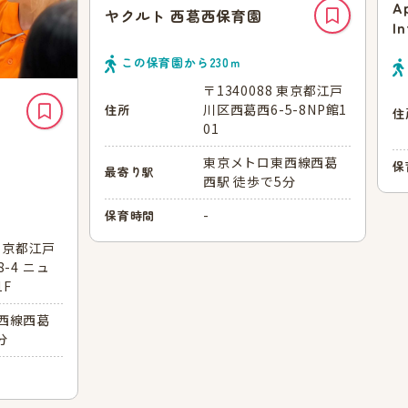
A
ヤクルト 西葛西保育園
In
この保育園から
230
ｍ
〒1340088 東京都江戸
川区西葛西6-5-8NP館1
住所
住
01
東京メトロ東西線西葛
保
最寄り駅
西駅 徒歩で5分
-
保育時間
 東京都江戸
-4 ニュ
F
西線西葛
分