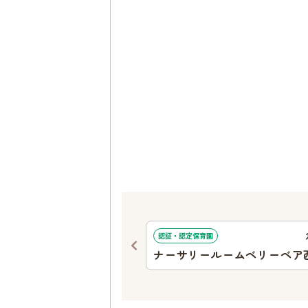
446
ｍ
認証・認定保育園
幼稚園
ナーサリールームベリーベア