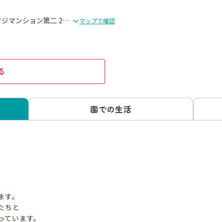
〒1340088 東京都江戸川区西葛西6-17-1フジマンション第二 206号室
マップで確認
る
園での生活
ます。
たちと
っています。