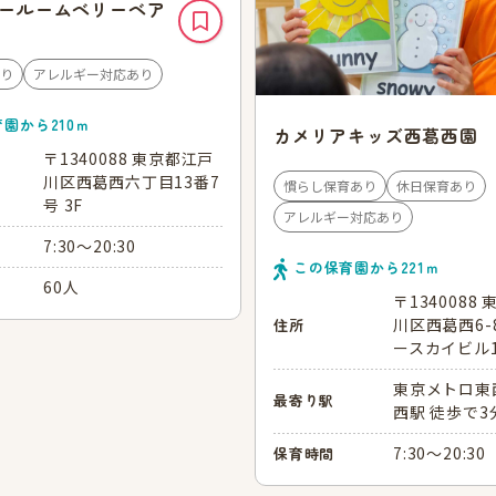
ールームベリーベア
り
アレルギー対応あり
育園から
210
ｍ
カメリアキッズ西葛西園
〒1340088 東京都江戸
川区西葛西六丁目13番7
慣らし保育あり
休日保育あり
号 3F
アレルギー対応あり
7:30～20:30
この保育園から
221
ｍ
60人
〒1340088
川区西葛西6-8
住所
ースカイビル1
東京メトロ東
最寄り駅
西駅 徒歩で3
7:30～20:30
保育時間