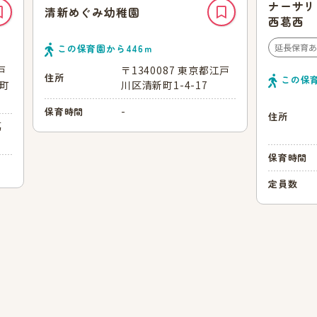
ナーサリ
清新めぐみ幼稚園
西葛西
延長保育あ
この保育園から
446
ｍ
戸
〒1340087 東京都江戸
住所
この保
島町
川区清新町1-4-17
-
保育時間
住所
葛
保育時間
定員数