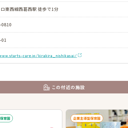
ロ東西線西葛西駅 徒歩で1分
-0810
-01
www.starts-care.jp/kirakira_nishikasai/
この付近の施設
保育園
企業主導型保育園