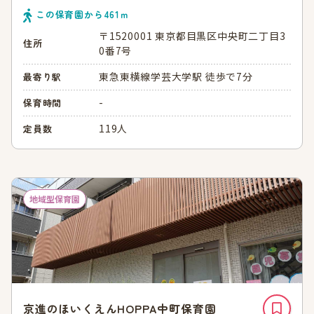
この保育園から
461
ｍ
〒1520001 東京都目黒区中央町二丁目3
住所
0番7号
東急東横線学芸大学駅 徒歩で7分
最寄り駅
-
保育時間
119人
定員数
地域型保育園
京進のほいくえんHOPPA中町保育園