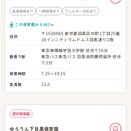
延長保育あり
一時保育あり
アレルギー対応あり
この保育園から
462
ｍ
〒1530065 東京都目黒区中町1丁目25番
住所
16インニティウムドムス目黒通り1階
東急東横線学芸大学駅 徒歩で16分
東急バス東急バス 目黒消防署停留所 徒歩
最寄り駅
で2分
7:15～19:15
保育時間
12人
定員数
認可保育園
ゆらりん下目黒保育園