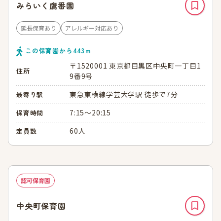
みらいく鷹番園
延長保育あり
アレルギー対応あり
この保育園から
443
ｍ
〒1520001 東京都目黒区中央町一丁目1
住所
9番9号
東急東横線学芸大学駅 徒歩で7分
最寄り駅
7:15～20:15
保育時間
60人
定員数
認可保育園
中央町保育園