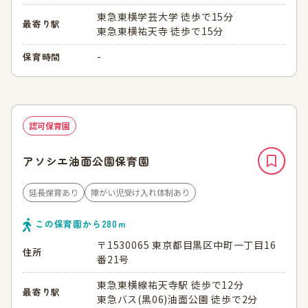
東急東横学芸大学 徒歩で15分
最寄り駅
東急東横祐天寺 徒歩で15分
-
保育時間
認可保育園
アソシエ油面公園保育園
延長保育あり
障がい児受け入れ体制あり
この保育園から
280
ｍ
〒1530065 東京都目黒区中町一丁目16
住所
番21号
東急東横線祐天寺駅 徒歩で12分
最寄り駅
東急バス(黒06)油面公園 徒歩で2分