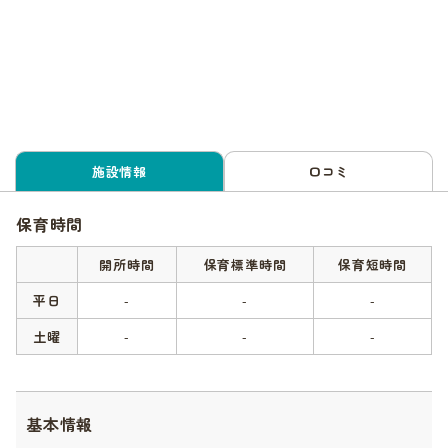
施設情報
口コミ
保育時間
開所時間
保育標準時間
保育短時間
平日
-
-
-
土曜
-
-
-
基本情報