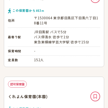
この保育園から
463
ｍ
〒1530064 東京都目黒区下目黒六丁目1
住所
8番11号
JR目黒駅 バスで5分
バス停清水 徒歩で1分
最寄り駅
東急東横線学芸大学駅 徒歩で15分
-
保育時間
152人
定員数
認可保育園
くれよん保育園(本園)