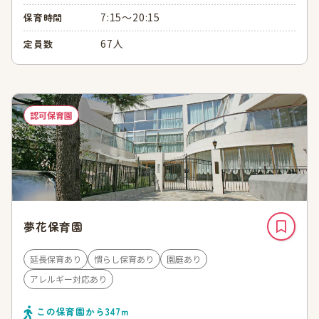
7:15～20:15
保育時間
67人
定員数
認可保育園
夢花保育園
延長保育あり
慣らし保育あり
園庭あり
アレルギー対応あり
この保育園から
347
ｍ