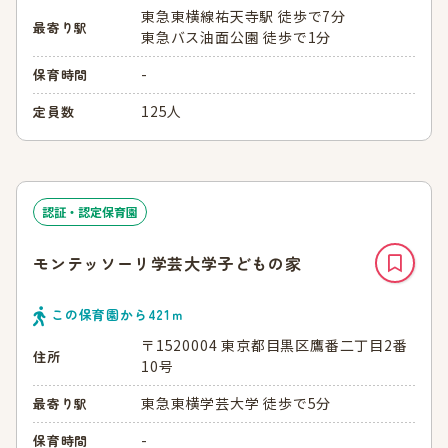
東急東横線祐天寺駅 徒歩で7分
最寄り駅
東急バス油面公園 徒歩で1分
-
保育時間
125人
定員数
認証・認定保育園
モンテッソーリ学芸大学子どもの家
この保育園から
421
ｍ
〒1520004 東京都目黒区鷹番二丁目2番
住所
10号
東急東横学芸大学 徒歩で5分
最寄り駅
-
保育時間