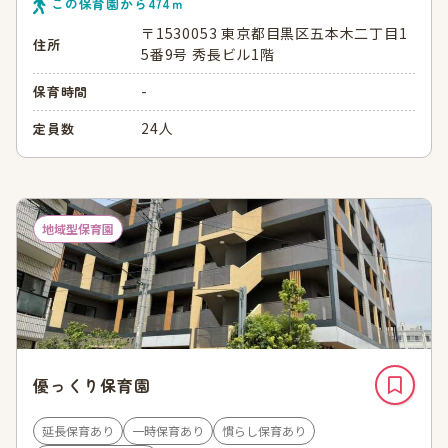
この保育園から
474
ｍ
〒1530053 東京都目黒区五本木二丁目1
住所
5番9号 秀長ビル1階
-
保育時間
24人
定員数
地域型保育園
優っくり保育園
延長保育あり
一時保育あり
慣らし保育あり