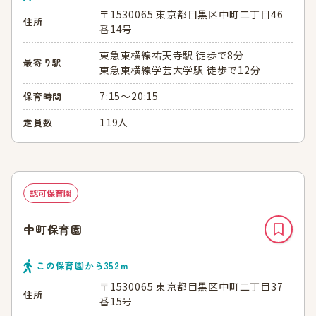
〒1530065 東京都目黒区中町二丁目46
住所
番14号
東急東横線祐天寺駅 徒歩で8分
最寄り駅
東急東横線学芸大学駅 徒歩で12分
7:15～20:15
保育時間
119人
定員数
認可保育園
中町保育園
この保育園から
352
ｍ
〒1530065 東京都目黒区中町二丁目37
住所
番15号