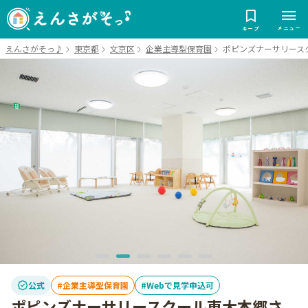
メニュー
キープ
えんさがそっ♪
東京都
文京区
企業主導型保育園
ポピンズナーサリース
公式
企業主導型保育園
Webで見学申込可
ポピンズナーサリースクール東大本郷さ