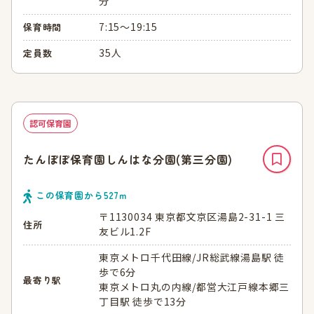
分
7:15～19:15
保育時間
35人
定員数
認可保育園
たんぽぽ保育園しんはな分園(第三分園)
この保育園から
527
ｍ
〒1130034 東京都文京区湯島2-31-1 三
住所
友ビル1.2F
東京メトロ千代田線/JR総武線湯島駅 徒
歩で6分
最寄り駅
東京メトロ丸の内線/都営大江戸線本郷三
丁目駅 徒歩で13分