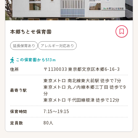
本郷ちとせ保育園
延長保育あり
アレルギー対応あり
この保育園から
513
ｍ
〒1130033 東京都文京区本郷6-16-3
住所
東京メトロ 南北線東大前駅 徒歩で7分
東京メトロ 丸ノ内線本郷三丁目 徒歩で9
最寄り駅
分
東京メトロ 千代田線根津 徒歩で12分
7:15～19:15
保育時間
80人
定員数