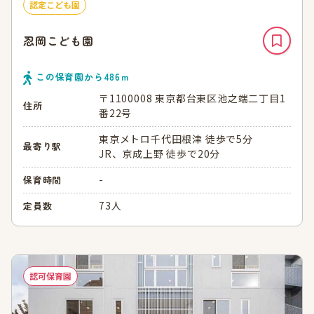
認定こども園
忍岡こども園
この保育園から
486
ｍ
〒1100008 東京都台東区池之端二丁目1
住所
番22号
東京メトロ千代田根津 徒歩で5分
最寄り駅
JR、京成上野 徒歩で20分
-
保育時間
73人
定員数
認可保育園