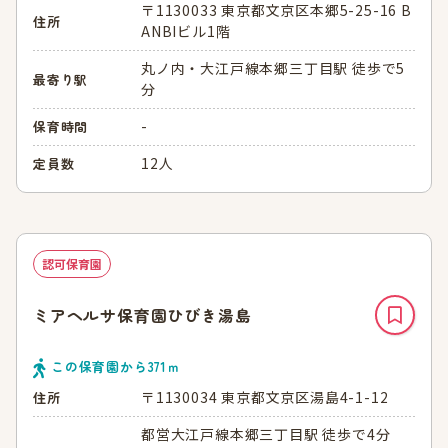
〒1130033 東京都文京区本郷5-25-16 B
住所
ANBIビル1階
丸ノ内・大江戸線本郷三丁目駅 徒歩で5
最寄り駅
分
-
保育時間
12人
定員数
認可保育園
ミアヘルサ保育園ひびき湯島
この保育園から
371
ｍ
〒1130034 東京都文京区湯島4-1-12
住所
都営大江戸線本郷三丁目駅 徒歩で4分