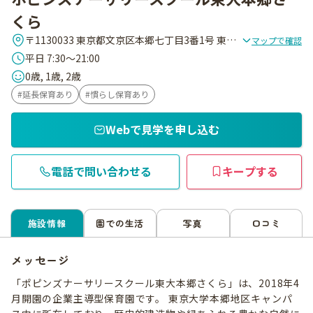
くら
〒1130033 東京都文京区本郷七丁目3番1号 東京大学本郷キャンパス 医学部総合中央館(医学図書館)地下1階
マップで確認
平日 7:30～21:00
0歳, 1歳, 2歳
延長保育あり
慣らし保育あり
Webで見学を申し込む
電話で問い合わせる
キープする
施設情報
園での生活
写真
口コミ
メッセージ
「ポピンズナーサリースクール東大本郷さくら」は、2018年4
月開園の企業主導型保育園です。 東京大学本郷地区キャンパ