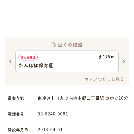
近くの施設
52
ｍ
175
ｍ
認可保育園
認可
たんぽぽ保育園
東
マップでもっと見る
東京メトロ丸の内線本郷三丁目駅 徒歩で10分
最寄り駅
03-6240-0081
電話番号
2018-04-01
開設年月日