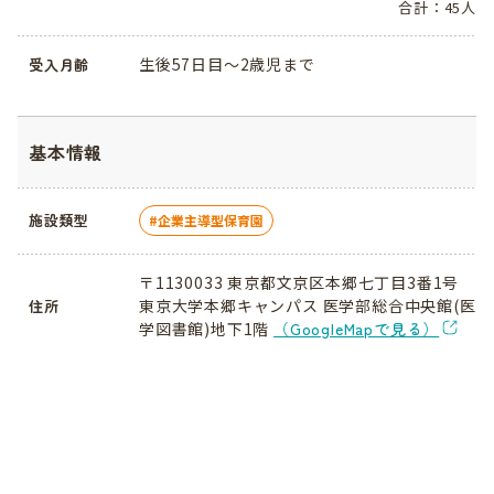
合計：45人
生後57日目～2歳児まで
受入月齢
基本情報
施設類型
企業主導型保育園
〒1130033 東京都文京区本郷七丁目3番1号
東京大学本郷キャンパス 医学部総合中央館(医
住所
学図書館)地下1階
（GoogleMapで見る）