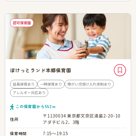
認可保育園
ぽけっとランド本郷保育園
延長保育あり
一時保育あり
障がい児受け入れ体制あり
アレルギー対応あり
この保育園から
552
ｍ
〒1130034 東京都文京区湯島2-20-10
住所
アダチビル2、3階
7:15～19:15
保育時間