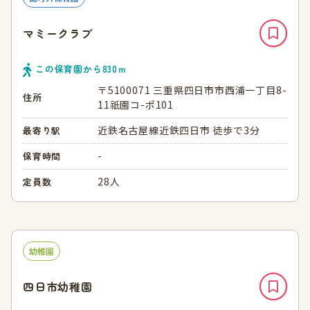
マミークラブ
この保育園から
830
ｍ
〒5100071 三重県四日市市西浦一丁目8-
住所
11祇園コ-ポ101
近鉄名古屋線近鉄四日市 徒歩で3分
最寄り駅
-
保育時間
28人
定員数
幼稚園
四日市幼稚園