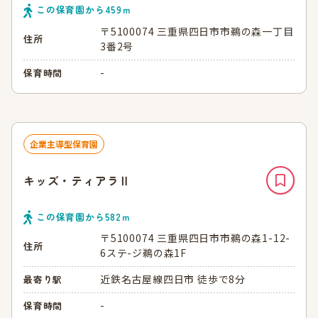
この保育園から
459
ｍ
〒5100074 三重県四日市市鵜の森一丁目
住所
3番2号
-
保育時間
企業主導型保育園
キッズ・ティアラⅡ
この保育園から
582
ｍ
〒5100074 三重県四日市市鵜の森1-12-
住所
6ステ-ジ鵜の森1F
近鉄名古屋線四日市 徒歩で8分
最寄り駅
-
保育時間