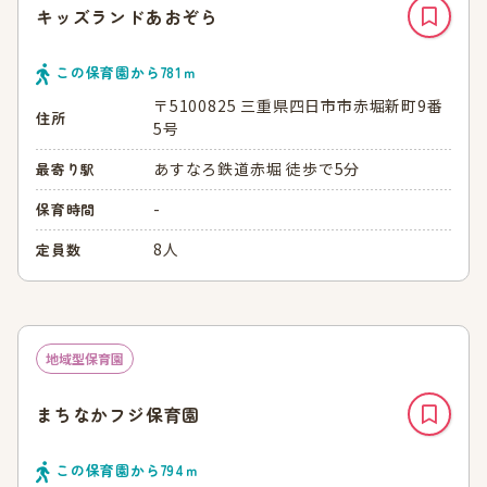
キッズランドあおぞら
この保育園から
781
ｍ
〒5100825 三重県四日市市赤堀新町9番
住所
5号
あすなろ鉄道赤堀 徒歩で5分
最寄り駅
-
保育時間
8人
定員数
地域型保育園
まちなかフジ保育園
この保育園から
794
ｍ