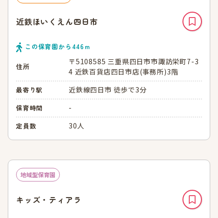
近鉄ほいくえん四日市
この保育園から
446
ｍ
〒5108585 三重県四日市市諏訪栄町7-3
住所
4 近鉄百貨店四日市店(事務所)3階
近鉄線四日市 徒歩で3分
最寄り駅
-
保育時間
30人
定員数
地域型保育園
キッズ・ティアラ