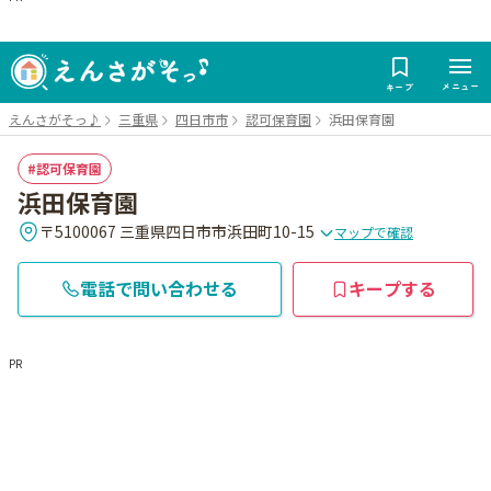
メニュー
キープ
えんさがそっ♪
三重県
四日市市
認可保育園
浜田保育園
認可保育園
浜田保育園
〒5100067 三重県四日市市浜田町10-15
マップで確認
電話で問い合わせる
キープする
PR