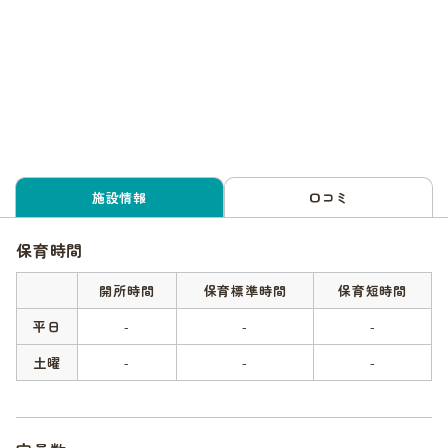
施設情報
口コミ
保育時間
開所時間
保育標準時間
保育短時間
平日
-
-
-
土曜
-
-
-