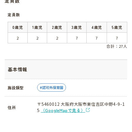
定員数
定員数
0歳児
1歳児
2歳児
3歳児
4歳児
5歳児
2
2
2
7
7
7
合計：27人
基本情報
施設類型
認可外保育園
〒5460012 大阪府大阪市東住吉区中野4-9-1
住所
5
（GoogleMapで見る）