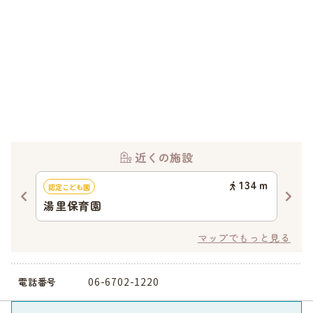
近くの施設
28
ｍ
134
ｍ
認定こども園
地域
湯里保育園
ア
マップでもっと見る
06-6702-1220
電話番号