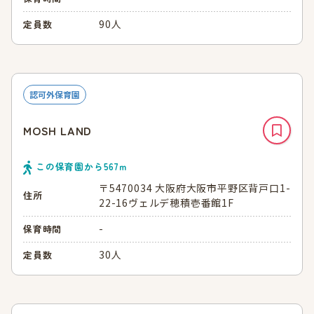
90人
定員数
認可外保育園
MOSH LAND
この保育園から
567
ｍ
〒5470034 大阪府大阪市平野区背戸口1-
住所
22-16ヴェルデ穂積壱番館1F
-
保育時間
30人
定員数